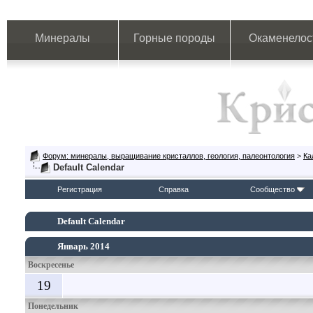
Минералы
Горные породы
Окаменелос
Форум: минералы, выращивание кристаллов, геология, палеонтология
>
Ка
Default Calendar
Регистрация
Справка
Сообщество
Default Calendar
Январь 2014
Воскресенье
19
Понедельник