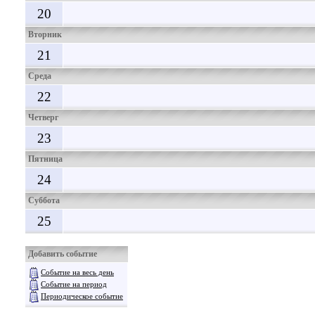
20
Вторник
21
Среда
22
Четверг
23
Пятница
24
Суббота
25
Добавить событие
Событие на весь день
Событие на период
Периодическое событие