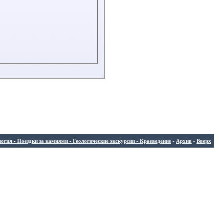
ия - Поездки за камнями - Геологические экскурсии - Краеведение
-
Архив
-
Вверх