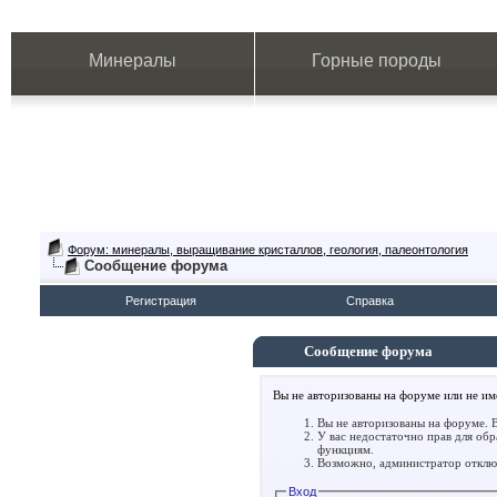
Минералы
Горные породы
Форум: минералы, выращивание кристаллов, геология, палеонтология
Сообщение форума
Регистрация
Справка
Сообщение форума
Вы не авторизованы на форуме или не име
Вы не авторизованы на форуме. В
У вас недостаточно прав для об
функциям.
Возможно, администратор отключ
Вход