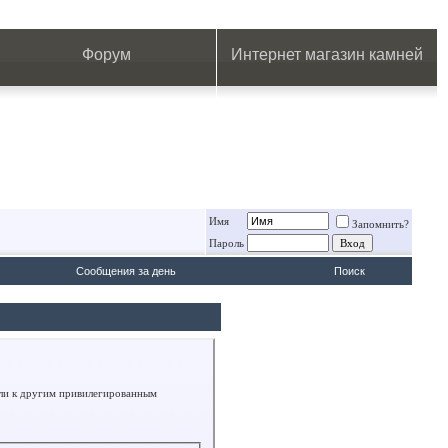
.
.
.
.
.
.
.
Форум
Интернет магазин камней
Имя
Запомнить?
Пароль
Сообщения за день
Поиск
или к другим привилегированным