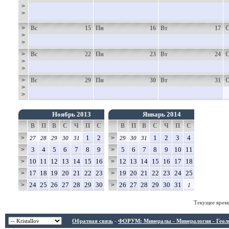
>
>
>
Вс
15
Пн
16
Вт
17
>
>
>
Вс
22
Пн
23
Вт
24
>
>
>
Вс
29
Пн
30
Вт
31
>
>
Ноябрь 2013
Январь 2014
В
П
В
С
Ч
П
С
В
П
В
С
Ч
П
С
1
2
1
2
3
4
>
>
27
28
29
30
31
29
30
31
3
4
5
6
7
8
9
5
6
7
8
9
10
11
>
>
10
11
12
13
14
15
16
12
13
14
15
16
17
18
>
>
17
18
19
20
21
22
23
19
20
21
22
23
24
25
>
>
24
25
26
27
28
29
30
26
27
28
29
30
31
>
>
1
Текущее врем
Обратная связь
-
ФОРУМ: Минералы - Минералогия - Геологи