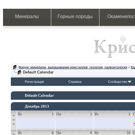
Минералы
Горные породы
Окаменелос
Форум: минералы, выращивание кристаллов, геология, палеонтология
>
Ка
Default Calendar
Регистрация
Справка
Сообщество
Default Calendar
Декабрь 2013
Вс
1
Пн
2
Вт
3
>
>
>
Вс
8
Пн
9
Вт
10
>