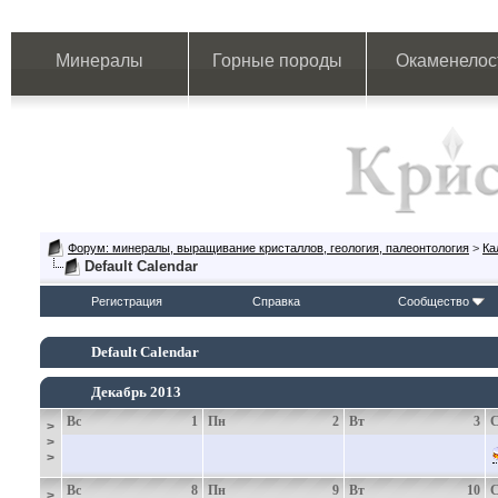
Минералы
Горные породы
Окаменелос
Форум: минералы, выращивание кристаллов, геология, палеонтология
>
Ка
Default Calendar
Регистрация
Справка
Сообщество
Default Calendar
Декабрь 2013
Вс
1
Пн
2
Вт
3
>
>
>
Вс
8
Пн
9
Вт
10
>