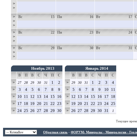
>
>
>
Вс
15
Пн
16
Вт
17
>
>
>
Вс
22
Пн
23
Вт
24
>
>
>
Вс
29
Пн
30
Вт
31
>
>
Ноябрь 2013
Январь 2014
В
П
В
С
Ч
П
С
В
П
В
С
Ч
П
С
1
2
1
2
3
4
>
>
27
28
29
30
31
29
30
31
3
4
5
6
7
8
9
5
6
7
8
9
10
11
>
>
10
11
12
13
14
15
16
12
13
14
15
16
17
18
>
>
17
18
19
20
21
22
23
19
20
21
22
23
24
25
>
>
24
25
26
27
28
29
30
26
27
28
29
30
31
>
>
1
Текущее врем
Обратная связь
-
ФОРУМ: Минералы - Минералогия - Геологи