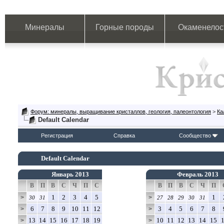
Минералы
Горные породы
Окаменелос
Форум: минералы, выращивание кристаллов, геология, палеонтология
>
Ка
Default Calendar
Регистрация
Справка
Сообщество
Default Calendar
Январь 2013
Февраль 2013
В
П
В
С
Ч
П
С
В
П
В
С
Ч
П
1
2
3
4
5
1
>
>
30
31
27
28
29
30
31
6
7
8
9
10
11
12
3
4
5
6
7
8
>
>
13
14
15
16
17
18
19
10
11
12
13
14
15
>
>