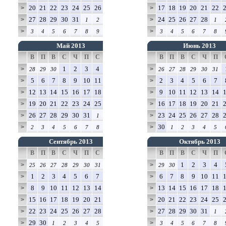
20
21
22
23
24
25
26
17
18
19
20
21
22
>
>
27
28
29
30
31
24
25
26
27
28
>
>
1
2
1
>
>
3
4
5
6
7
8
9
3
4
5
6
7
8
Май 2013
Июнь 2013
В
П
В
С
Ч
П
С
В
П
В
С
Ч
П
1
2
3
4
>
>
28
29
30
26
27
28
29
30
31
5
6
7
8
9
10
11
2
3
4
5
6
7
>
>
12
13
14
15
16
17
18
9
10
11
12
13
14
>
>
19
20
21
22
23
24
25
16
17
18
19
20
21
>
>
26
27
28
29
30
31
23
24
25
26
27
28
>
>
1
30
>
>
2
3
4
5
6
7
8
1
2
3
4
5
Сентябрь 2013
Октябрь 2013
В
П
В
С
Ч
П
С
В
П
В
С
Ч
П
1
2
3
4
>
>
25
26
27
28
29
30
31
29
30
1
2
3
4
5
6
7
6
7
8
9
10
11
>
>
8
9
10
11
12
13
14
13
14
15
16
17
18
>
>
15
16
17
18
19
20
21
20
21
22
23
24
25
>
>
22
23
24
25
26
27
28
27
28
29
30
31
>
>
1
29
30
>
>
1
2
3
4
5
3
4
5
6
7
8