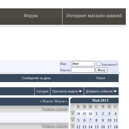
.
.
.
.
.
.
.
Форум
Интернет магазин камней
Имя
Запомнить?
Пароль
Сообщения за день
Поиск
Сегодня
Просмотр недели
Добавить событие
Май 2013
«
Неделя
|
Неделя
»
В
П
В
С
Ч
П
С
Добавить событие
1
2
3
4
>
28
29
30
5
6
7
8
9
10
11
>
Добавить событие
12
13
14
15
16
17
18
>