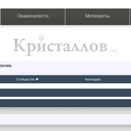
Окаменелости
Метеориты
лендарь
Сообщество
Календарь