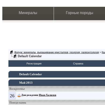
Минералы
Горные породы
Форум: минералы, выращивание кристаллов, геология, палеонтология
>
Ка
Default Calendar
Регистрация
Справка
Default Calendar
Май 2013
Воскресенье
26
Дни рождения
Иван Халилов
Понедельник