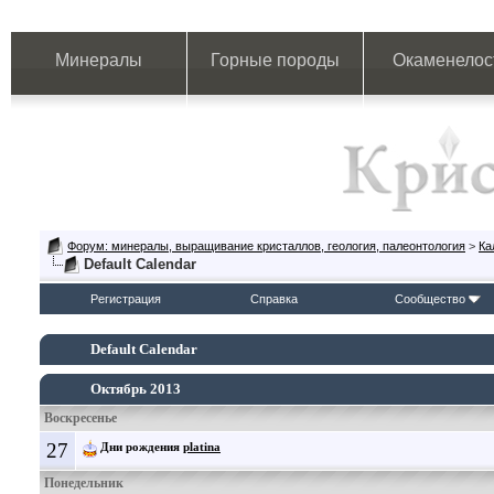
Минералы
Горные породы
Окаменелос
Форум: минералы, выращивание кристаллов, геология, палеонтология
>
Ка
Default Calendar
Регистрация
Справка
Сообщество
Default Calendar
Октябрь 2013
Воскресенье
27
Дни рождения
platina
Понедельник