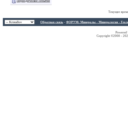
Периодическое событие
Текущее врем
Обратная связь
-
ФОРУМ: Минералы - Минералогия - Геологи
Powered b
Copyright ©2000 - 2026