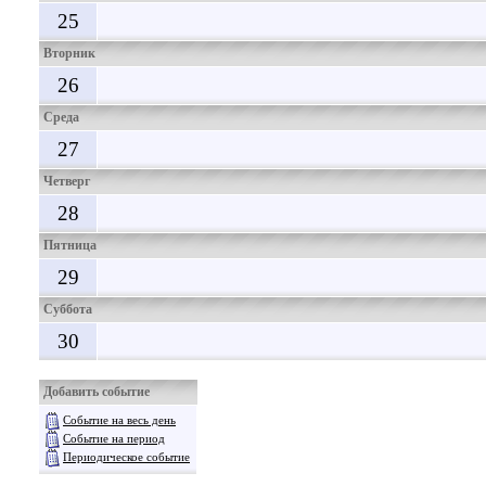
25
Вторник
26
Среда
27
Четверг
28
Пятница
29
Суббота
30
Добавить событие
Событие на весь день
Событие на период
Периодическое событие