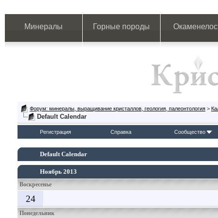
Минералы
Горные породы
Окаменелос
Форум: минералы, выращивание кристаллов, геология, палеонтология
>
Ка
Default Calendar
Регистрация
Справка
Сообщество
Default Calendar
Ноябрь 2013
Воскресенье
24
Понедельник