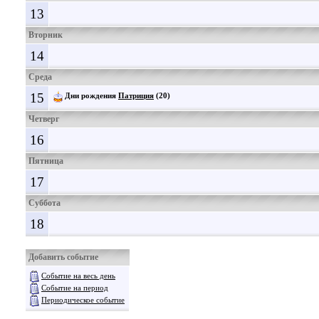
13
Вторник
14
Среда
15
Дни рождения
Патриция
(20)
Четверг
16
Пятница
17
Суббота
18
Добавить событие
Событие на весь день
Событие на период
Периодическое событие