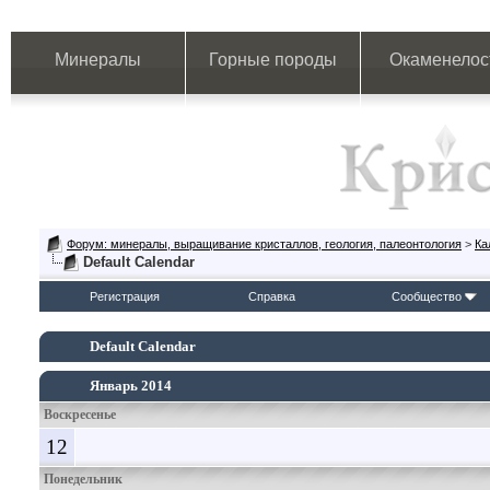
Минералы
Горные породы
Окаменелос
Форум: минералы, выращивание кристаллов, геология, палеонтология
>
Ка
Default Calendar
Регистрация
Справка
Сообщество
Default Calendar
Январь 2014
Воскресенье
12
Понедельник