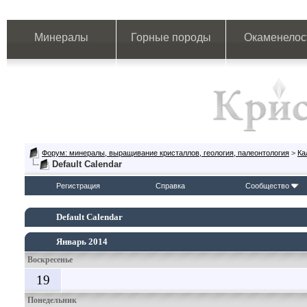
Минералы
Горные породы
Окаменелос
Форум: минералы, выращивание кристаллов, геология, палеонтология
>
Ка
Default Calendar
Регистрация
Справка
Сообщество
Default Calendar
Январь 2014
Воскресенье
19
Понедельник