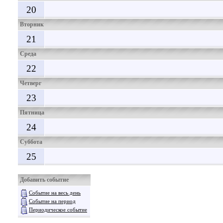
20
Вторник
21
Среда
22
Четверг
23
Пятница
24
Суббота
25
Добавить событие
Событие на весь день
Событие на период
Периодическое событие