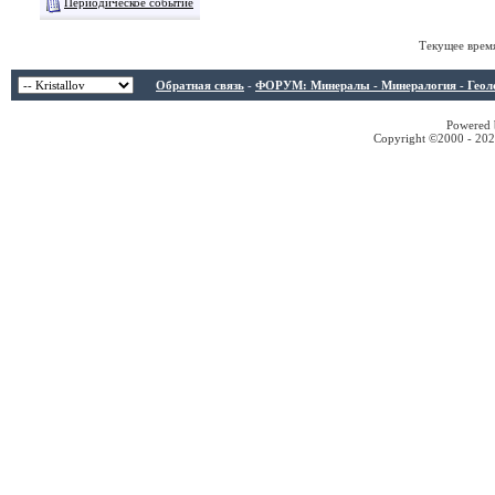
Периодическое событие
Текущее врем
Обратная связь
-
ФОРУМ: Минералы - Минералогия - Геологи
Powered b
Copyright ©2000 - 2026