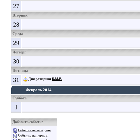
27
Вторник
28
Среда
29
Четверг
30
Пятница
31
Дни рождения
Б.М.В.
Февраль 2014
Суббота
1
Добавить событие
Событие на весь день
Событие на период