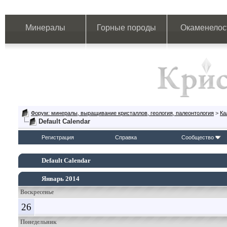
Минералы
Горные породы
Окаменелос
Форум: минералы, выращивание кристаллов, геология, палеонтология
>
Ка
Default Calendar
Регистрация
Справка
Сообщество
Default Calendar
Январь 2014
Воскресенье
26
Понедельник