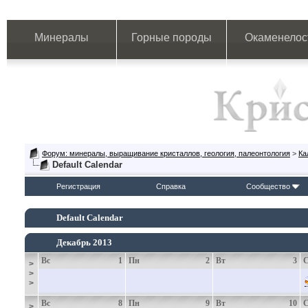
Минералы
Горные породы
Окаменелос
Форум: минералы, выращивание кристаллов, геология, палеонтология
>
Ка
Default Calendar
Регистрация
Справка
Сообщество
Default Calendar
Декабрь 2013
Вс
1
Пн
2
Вт
3
>
>
>
Вс
8
Пн
9
Вт
10
>