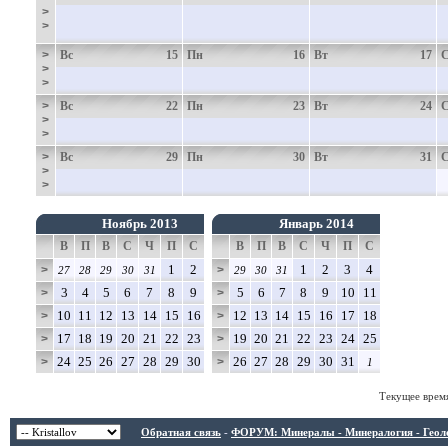
>
>
>
Вс
15
Пн
16
Вт
17
>
>
>
Вс
22
Пн
23
Вт
24
>
>
>
Вс
29
Пн
30
Вт
31
>
>
Ноябрь 2013
Январь 2014
В
П
В
С
Ч
П
С
В
П
В
С
Ч
П
С
1
2
1
2
3
4
>
>
27
28
29
30
31
29
30
31
3
4
5
6
7
8
9
5
6
7
8
9
10
11
>
>
10
11
12
13
14
15
16
12
13
14
15
16
17
18
>
>
17
18
19
20
21
22
23
19
20
21
22
23
24
25
>
>
24
25
26
27
28
29
30
26
27
28
29
30
31
>
>
1
Текущее врем
Обратная связь
-
ФОРУМ: Минералы - Минералогия - Геологи