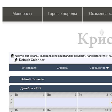
Минералы
Горные породы
Окаменелос
Форум: минералы, выращивание кристаллов, геология, палеонтология
>
Ка
Default Calendar
Регистрация
Справка
Сообщество
Default Calendar
Декабрь 2013
Вс
1
Пн
2
Вт
3
>
>
>
Вс
8
Пн
9
Вт
10
>