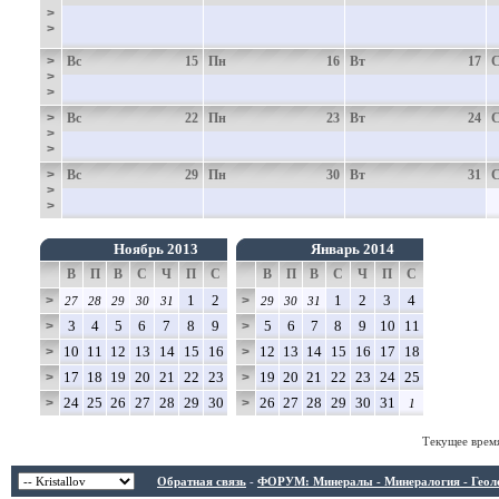
>
>
>
Вс
15
Пн
16
Вт
17
>
>
>
Вс
22
Пн
23
Вт
24
>
>
>
Вс
29
Пн
30
Вт
31
>
>
Ноябрь 2013
Январь 2014
В
П
В
С
Ч
П
С
В
П
В
С
Ч
П
С
1
2
1
2
3
4
>
>
27
28
29
30
31
29
30
31
3
4
5
6
7
8
9
5
6
7
8
9
10
11
>
>
10
11
12
13
14
15
16
12
13
14
15
16
17
18
>
>
17
18
19
20
21
22
23
19
20
21
22
23
24
25
>
>
24
25
26
27
28
29
30
26
27
28
29
30
31
>
>
1
Текущее врем
Обратная связь
-
ФОРУМ: Минералы - Минералогия - Геологи