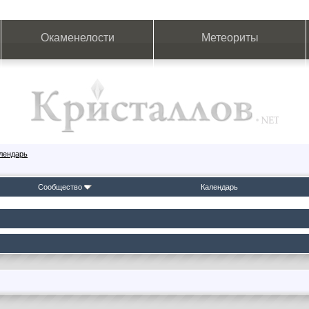
Окаменелости
Метеориты
лендарь
Сообщество
Календарь