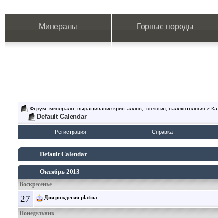
Минералы
Горные породы
Форум: минералы, выращивание кристаллов, геология, палеонтология
>
Ка
Default Calendar
Регистрация
Справка
Default Calendar
Октябрь 2013
Воскресенье
27
Дни рождения
platina
Понедельник