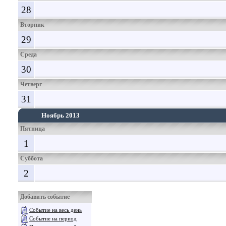
28
Вторник
29
Среда
30
Четверг
31
Ноябрь 2013
Пятница
1
Суббота
2
Добавить событие
Событие на весь день
Событие на период