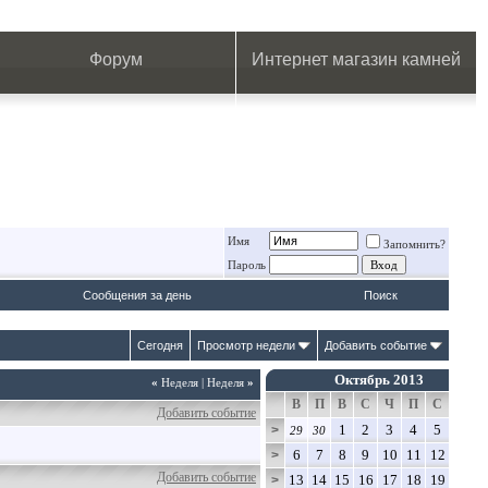
.
.
.
.
.
.
.
Форум
Интернет магазин камней
Имя
Запомнить?
Пароль
Сообщения за день
Поиск
Сегодня
Просмотр недели
Добавить событие
Октябрь 2013
«
Неделя
|
Неделя
»
В
П
В
С
Ч
П
С
Добавить событие
1
2
3
4
5
>
29
30
6
7
8
9
10
11
12
>
Добавить событие
13
14
15
16
17
18
19
>