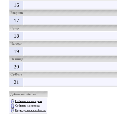
16
Вторник
17
Среда
18
Четверг
19
Пятница
20
Суббота
21
Добавить событие
Событие на весь день
Событие на период
Периодическое событие