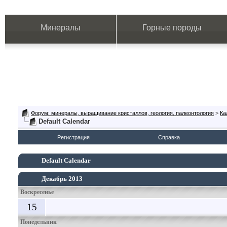
Минералы
Горные породы
Форум: минералы, выращивание кристаллов, геология, палеонтология
>
Ка
Default Calendar
Регистрация
Справка
Default Calendar
Декабрь 2013
Воскресенье
15
Понедельник