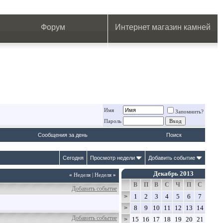
.
.
.
.
.
.
.
Форум
Интернет магазин камней
Имя
Запомнить?
Пароль
Сообщения за день
Поиск
Сегодня
Просмотр недели
Добавить событие
Декабрь 2013
«
Неделя
|
Неделя
»
В
П
В
С
Ч
П
С
Добавить событие
1
2
3
4
5
6
7
>
8
9
10
11
12
13
14
>
Добавить событие
15
16
17
18
19
20
21
>