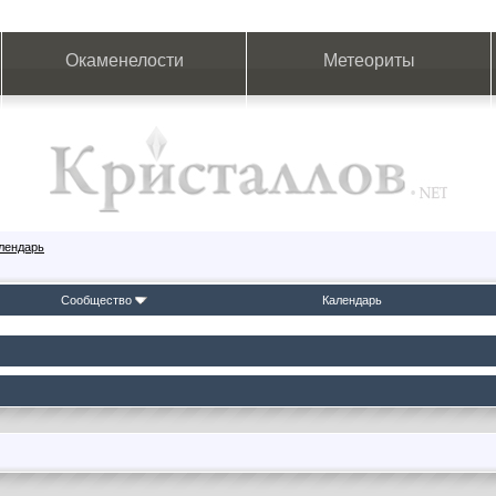
Окаменелости
Метеориты
лендарь
Сообщество
Календарь