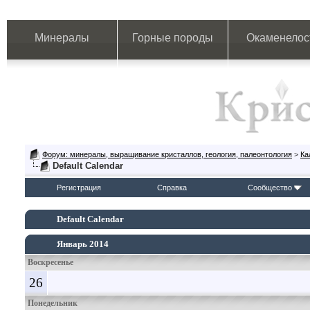
Минералы
Горные породы
Окаменелос
Форум: минералы, выращивание кристаллов, геология, палеонтология
>
Ка
Default Calendar
Регистрация
Справка
Сообщество
Default Calendar
Январь 2014
Воскресенье
26
Понедельник