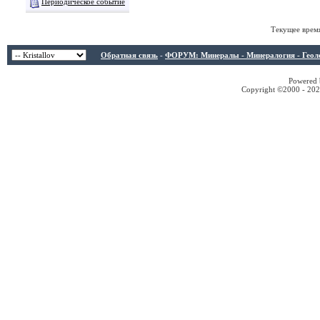
Периодическое событие
Текущее врем
Обратная связь
-
ФОРУМ: Минералы - Минералогия - Геологи
Powered b
Copyright ©2000 - 2026