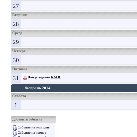
27
Вторник
28
Среда
29
Четверг
30
Пятница
31
Дни рождения
Б.М.В.
Февраль 2014
Суббота
1
Добавить событие
Событие на весь день
Событие на период