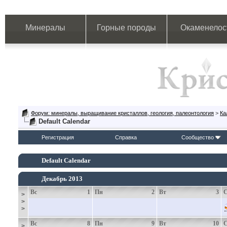
Минералы
Горные породы
Окаменелос
Форум: минералы, выращивание кристаллов, геология, палеонтология
>
Ка
Default Calendar
Регистрация
Справка
Сообщество
Default Calendar
Декабрь 2013
Вс
1
Пн
2
Вт
3
>
>
>
Вс
8
Пн
9
Вт
10
>