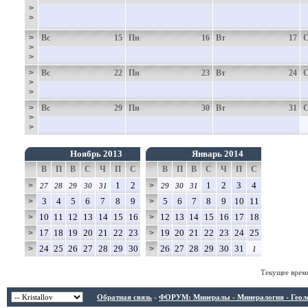
>
>
>
Вс
15
Пн
16
Вт
17
>
>
>
Вс
22
Пн
23
Вт
24
>
>
>
Вс
29
Пн
30
Вт
31
>
>
Ноябрь 2013
Январь 2014
В
П
В
С
Ч
П
С
В
П
В
С
Ч
П
С
1
2
1
2
3
4
>
>
27
28
29
30
31
29
30
31
3
4
5
6
7
8
9
5
6
7
8
9
10
11
>
>
10
11
12
13
14
15
16
12
13
14
15
16
17
18
>
>
17
18
19
20
21
22
23
19
20
21
22
23
24
25
>
>
24
25
26
27
28
29
30
26
27
28
29
30
31
>
>
1
Текущее врем
Обратная связь
-
ФОРУМ: Минералы - Минералогия - Геологи