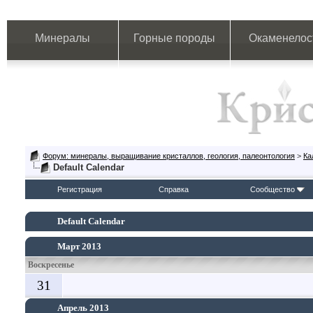
Минералы
Горные породы
Окаменелос
Форум: минералы, выращивание кристаллов, геология, палеонтология
>
Ка
Default Calendar
Регистрация
Справка
Сообщество
Default Calendar
Март 2013
Воскресенье
31
Апрель 2013