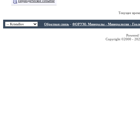
Периодическое событие
Текущее врем
Обратная связь
-
ФОРУМ: Минералы - Минералогия - Геологи
Powered b
Copyright ©2000 - 2026