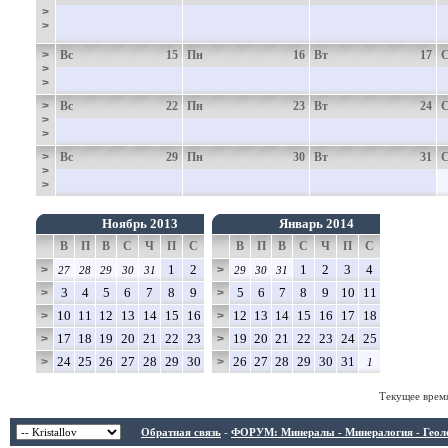
>
>
>
Вс
15
Пн
16
Вт
17
>
>
>
Вс
22
Пн
23
Вт
24
>
>
>
Вс
29
Пн
30
Вт
31
>
>
Ноябрь 2013
Январь 2014
В
П
В
С
Ч
П
С
В
П
В
С
Ч
П
С
1
2
1
2
3
4
>
>
27
28
29
30
31
29
30
31
3
4
5
6
7
8
9
5
6
7
8
9
10
11
>
>
10
11
12
13
14
15
16
12
13
14
15
16
17
18
>
>
17
18
19
20
21
22
23
19
20
21
22
23
24
25
>
>
24
25
26
27
28
29
30
26
27
28
29
30
31
>
>
1
Текущее врем
Обратная связь
-
ФОРУМ: Минералы - Минералогия - Геологи