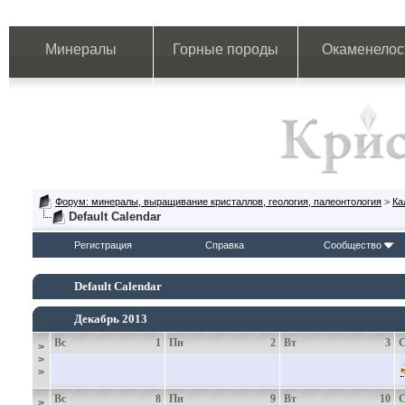
Минералы
Горные породы
Окаменелос
Форум: минералы, выращивание кристаллов, геология, палеонтология
>
Ка
Default Calendar
Регистрация
Справка
Сообщество
Default Calendar
Декабрь 2013
Вс
1
Пн
2
Вт
3
>
>
>
Вс
8
Пн
9
Вт
10
>