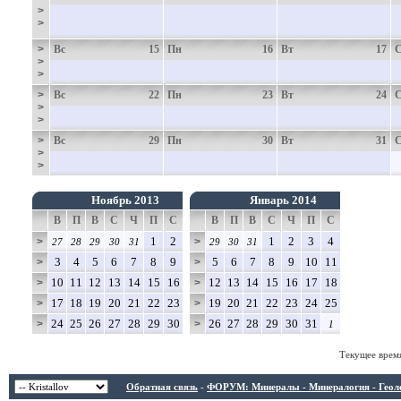
>
>
>
Вс
15
Пн
16
Вт
17
>
>
>
Вс
22
Пн
23
Вт
24
>
>
>
Вс
29
Пн
30
Вт
31
>
>
Ноябрь 2013
Январь 2014
В
П
В
С
Ч
П
С
В
П
В
С
Ч
П
С
1
2
1
2
3
4
>
>
27
28
29
30
31
29
30
31
3
4
5
6
7
8
9
5
6
7
8
9
10
11
>
>
10
11
12
13
14
15
16
12
13
14
15
16
17
18
>
>
17
18
19
20
21
22
23
19
20
21
22
23
24
25
>
>
24
25
26
27
28
29
30
26
27
28
29
30
31
>
>
1
Текущее врем
Обратная связь
-
ФОРУМ: Минералы - Минералогия - Геологи