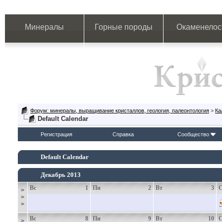
Минералы
Горные породы
Окаменелос
Форум: минералы, выращивание кристаллов, геология, палеонтология
>
Ка
Default Calendar
Регистрация
Справка
Сообщество
Default Calendar
Декабрь 2013
Вс
1
Пн
2
Вт
3
>
>
>
Вс
8
Пн
9
Вт
10
>