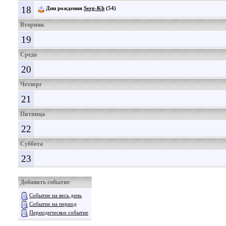
18
Дни рождения
Serg-Kh
(54)
Вторник
19
Среда
20
Четверг
21
Пятница
22
Суббота
23
Добавить событие
Событие на весь день
Событие на период
Периодическое событие