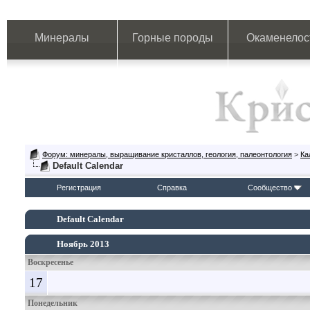
Минералы
Горные породы
Окаменелос
Форум: минералы, выращивание кристаллов, геология, палеонтология
>
Ка
Default Calendar
Регистрация
Справка
Сообщество
Default Calendar
Ноябрь 2013
Воскресенье
17
Понедельник