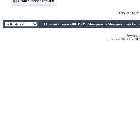
Периодическое событие
Текущее врем
Обратная связь
-
ФОРУМ: Минералы - Минералогия - Геологи
Powered b
Copyright ©2000 - 2026