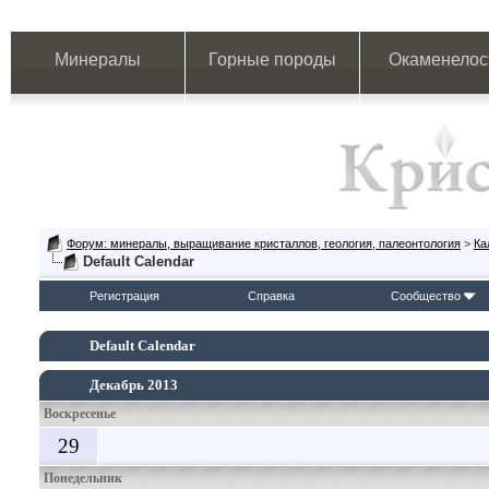
Минералы
Горные породы
Окаменелос
Форум: минералы, выращивание кристаллов, геология, палеонтология
>
Ка
Default Calendar
Регистрация
Справка
Сообщество
Default Calendar
Декабрь 2013
Воскресенье
29
Понедельник