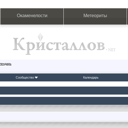
Окаменелости
Метеориты
лендарь
Сообщество
Календарь