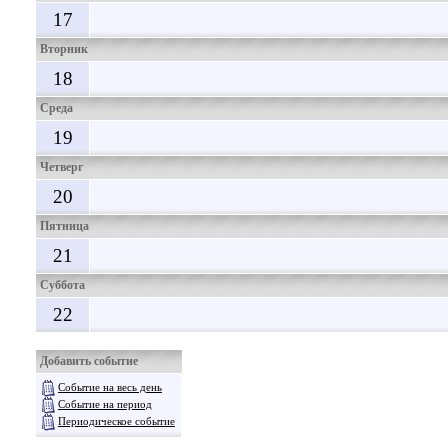
17
Вторник
18
Среда
19
Четверг
20
Пятница
21
Суббота
22
Добавить событие
Событие на весь день
Событие на период
Периодическое событие