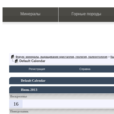
Минералы
Горные породы
Форум: минералы, выращивание кристаллов, геология, палеонтология
>
Ка
Default Calendar
Регистрация
Справка
Default Calendar
Июнь 2013
Воскресенье
16
Понедельник