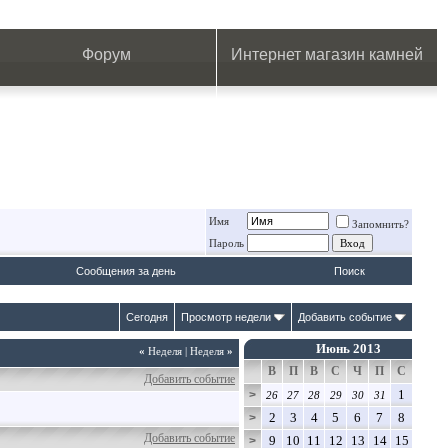
.
.
.
.
.
.
.
Форум
Интернет магазин камней
Имя
Запомнить?
Пароль
Сообщения за день
Поиск
Сегодня
Просмотр недели
Добавить событие
Июнь 2013
«
Неделя
|
Неделя
»
В
П
В
С
Ч
П
С
Добавить событие
1
>
26
27
28
29
30
31
2
3
4
5
6
7
8
>
Добавить событие
9
10
11
12
13
14
15
>