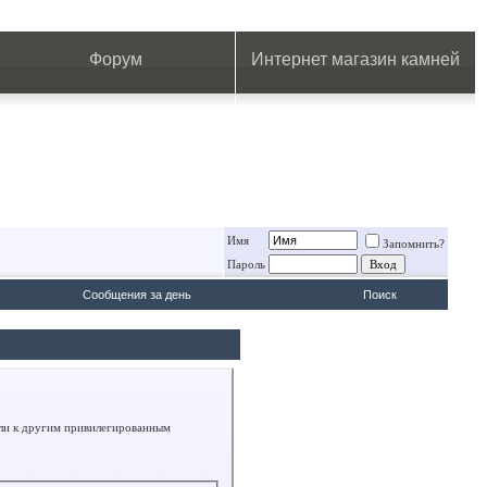
.
.
.
.
.
.
.
Форум
Интернет магазин камней
Имя
Запомнить?
Пароль
Сообщения за день
Поиск
или к другим привилегированным