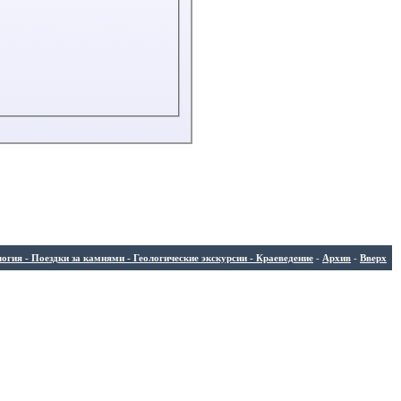
ия - Поездки за камнями - Геологические экскурсии - Краеведение
-
Архив
-
Вверх