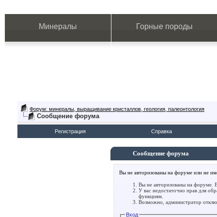
Минералы
Горные породы
Форум: минералы, выращивание кристаллов, геология, палеонтология
Сообщение форума
Регистрация
Справка
Сообщение форума
Вы не авторизованы на форуме или не име
Вы не авторизованы на форуме. В
У вас недостаточно прав для об
функциям.
Возможно, администратор отключ
Вход