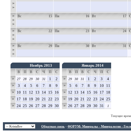
>
>
>
Вс
15
Пн
16
Вт
17
>
>
>
Вс
22
Пн
23
Вт
24
>
>
>
Вс
29
Пн
30
Вт
31
>
>
Ноябрь 2013
Январь 2014
В
П
В
С
Ч
П
С
В
П
В
С
Ч
П
С
1
2
1
2
3
4
>
>
27
28
29
30
31
29
30
31
3
4
5
6
7
8
9
5
6
7
8
9
10
11
>
>
10
11
12
13
14
15
16
12
13
14
15
16
17
18
>
>
17
18
19
20
21
22
23
19
20
21
22
23
24
25
>
>
24
25
26
27
28
29
30
26
27
28
29
30
31
>
>
1
Текущее врем
Обратная связь
-
ФОРУМ: Минералы - Минералогия - Геологи