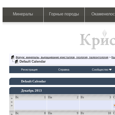
Минералы
Горные породы
Окаменелос
Форум: минералы, выращивание кристаллов, геология, палеонтология
>
Ка
Default Calendar
Регистрация
Справка
Сообщество
Default Calendar
Декабрь 2013
Вс
1
Пн
2
Вт
3
>
>
>
Вс
8
Пн
9
Вт
10
>