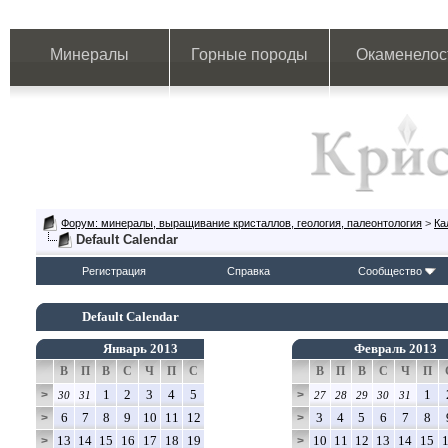
Минералы
Горные породы
Окаменелос
Форум: минералы, выращивание кристаллов, геология, палеонтология
>
Ка
Default Calendar
Регистрация
Справка
Сообщество
Default Calendar
Январь 2013
Февраль 2013
В
П
В
С
Ч
П
С
В
П
В
С
Ч
П
1
2
3
4
5
1
>
>
30
31
27
28
29
30
31
6
7
8
9
10
11
12
3
4
5
6
7
8
>
>
13
14
15
16
17
18
19
10
11
12
13
14
15
>
>