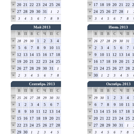
20
21
22
23
24
25
26
17
18
19
20
21
22
>
>
27
28
29
30
31
24
25
26
27
28
>
>
1
2
1
>
>
3
4
5
6
7
8
9
3
4
5
6
7
8
Май 2013
Июнь 2013
В
П
В
С
Ч
П
С
В
П
В
С
Ч
П
1
2
3
4
>
>
28
29
30
26
27
28
29
30
31
5
6
7
8
9
10
11
2
3
4
5
6
7
>
>
12
13
14
15
16
17
18
9
10
11
12
13
14
>
>
19
20
21
22
23
24
25
16
17
18
19
20
21
>
>
26
27
28
29
30
31
23
24
25
26
27
28
>
>
1
30
>
>
2
3
4
5
6
7
8
1
2
3
4
5
Сентябрь 2013
Октябрь 2013
В
П
В
С
Ч
П
С
В
П
В
С
Ч
П
1
2
3
4
>
>
25
26
27
28
29
30
31
29
30
1
2
3
4
5
6
7
6
7
8
9
10
11
>
>
8
9
10
11
12
13
14
13
14
15
16
17
18
>
>
15
16
17
18
19
20
21
20
21
22
23
24
25
>
>
22
23
24
25
26
27
28
27
28
29
30
31
>
>
1
29
30
>
>
1
2
3
4
5
3
4
5
6
7
8