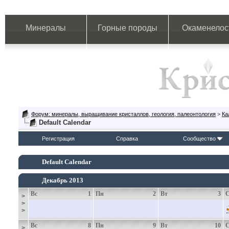
Минералы
Горные породы
Окаменелос
Форум: минералы, выращивание кристаллов, геология, палеонтология
>
Ка
Default Calendar
Регистрация
Справка
Сообщество
Default Calendar
Декабрь 2013
Вс
1
Пн
2
Вт
3
>
>
>
Вс
8
Пн
9
Вт
10
>