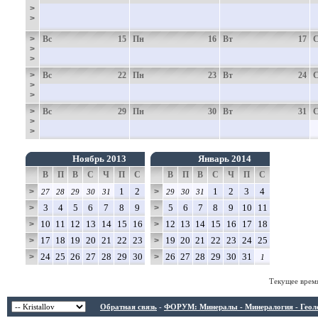
>
>
>
Вс
15
Пн
16
Вт
17
>
>
>
Вс
22
Пн
23
Вт
24
>
>
>
Вс
29
Пн
30
Вт
31
>
>
Ноябрь 2013
Январь 2014
В
П
В
С
Ч
П
С
В
П
В
С
Ч
П
С
1
2
1
2
3
4
>
>
27
28
29
30
31
29
30
31
3
4
5
6
7
8
9
5
6
7
8
9
10
11
>
>
10
11
12
13
14
15
16
12
13
14
15
16
17
18
>
>
17
18
19
20
21
22
23
19
20
21
22
23
24
25
>
>
24
25
26
27
28
29
30
26
27
28
29
30
31
>
>
1
Текущее врем
Обратная связь
-
ФОРУМ: Минералы - Минералогия - Геологи