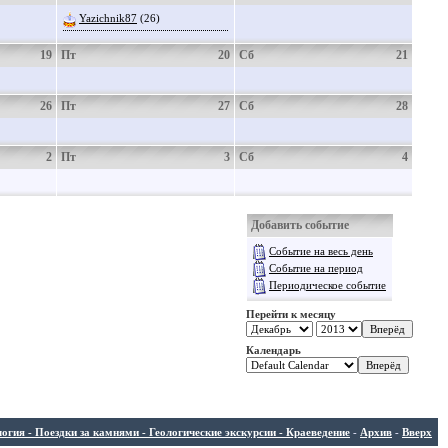
Yazichnik87
(26)
19
Пт
20
Сб
21
26
Пт
27
Сб
28
2
Пт
3
Сб
4
Добавить событие
Событие на весь день
Событие на период
Периодическое событие
Перейти к месяцу
Календарь
ия - Поездки за камнями - Геологические экскурсии - Краеведение
-
Архив
-
Вверх