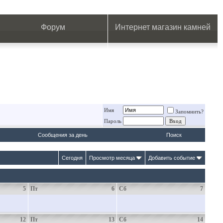
.
.
.
.
.
.
.
Форум
Интернет магазин камней
Имя
Запомнить?
Пароль
Сообщения за день
Поиск
Сегодня
Просмотр месяца
Добавить событие
5
Пт
6
Сб
7
12
Пт
13
Сб
14