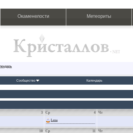
Окаменелости
Метеориты
лендарь
Сообщество
Календарь
3
Ср
4
Чт
Lena
10
Ср
11
Чт