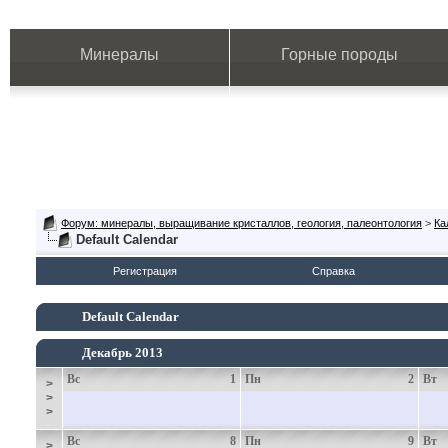
Минералы
Горные породы
Форум: минералы, выращивание кристаллов, геология, палеонтология
>
Ка
Default Calendar
Регистрация
Справка
Default Calendar
Декабрь 2013
Вс
1
Пн
2
Вт
>
>
>
Вс
8
Пн
9
Вт
>