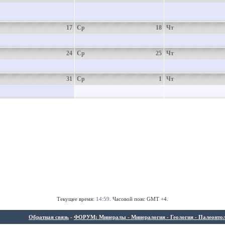
17
Ср
18
Чт
24
Ср
25
Чт
31
Ср
1
Чт
Текущее время:
14:59
. Часовой пояс GMT +4.
Обратная связь
-
ФОРУМ: Минералы - Минералогия - Геология - Палеонтолог