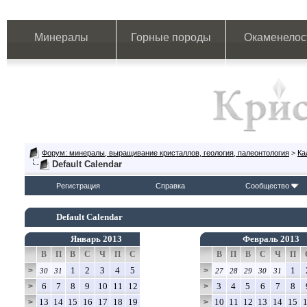
Минералы
Горные породы
Окаменелос
Форум: минералы, выращивание кристаллов, геология, палеонтология
>
Ка
Default Calendar
Регистрация
Справка
Сообщество
Default Calendar
Январь 2013
Февраль 2013
В
П
В
С
Ч
П
С
В
П
В
С
Ч
П
1
2
3
4
5
1
>
>
30
31
27
28
29
30
31
6
7
8
9
10
11
12
3
4
5
6
7
8
>
>
13
14
15
16
17
18
19
10
11
12
13
14
15
>
>