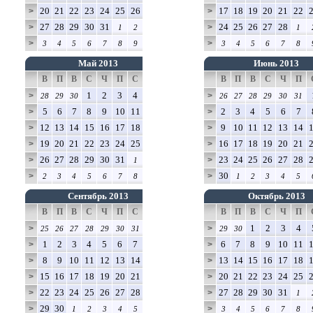
20
21
22
23
24
25
26
17
18
19
20
21
22
>
>
27
28
29
30
31
24
25
26
27
28
>
>
1
2
1
>
>
3
4
5
6
7
8
9
3
4
5
6
7
8
Май 2013
Июнь 2013
В
П
В
С
Ч
П
С
В
П
В
С
Ч
П
1
2
3
4
>
>
28
29
30
26
27
28
29
30
31
5
6
7
8
9
10
11
2
3
4
5
6
7
>
>
12
13
14
15
16
17
18
9
10
11
12
13
14
>
>
19
20
21
22
23
24
25
16
17
18
19
20
21
>
>
26
27
28
29
30
31
23
24
25
26
27
28
>
>
1
30
>
>
2
3
4
5
6
7
8
1
2
3
4
5
Сентябрь 2013
Октябрь 2013
В
П
В
С
Ч
П
С
В
П
В
С
Ч
П
1
2
3
4
>
>
25
26
27
28
29
30
31
29
30
1
2
3
4
5
6
7
6
7
8
9
10
11
>
>
8
9
10
11
12
13
14
13
14
15
16
17
18
>
>
15
16
17
18
19
20
21
20
21
22
23
24
25
>
>
22
23
24
25
26
27
28
27
28
29
30
31
>
>
1
29
30
>
>
1
2
3
4
5
3
4
5
6
7
8