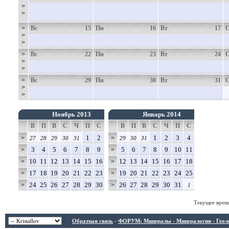
>
>
>
Вс
15
Пн
16
Вт
17
>
>
>
Вс
22
Пн
23
Вт
24
>
>
>
Вс
29
Пн
30
Вт
31
>
>
Ноябрь 2013
Январь 2014
В
П
В
С
Ч
П
С
В
П
В
С
Ч
П
С
1
2
1
2
3
4
>
>
27
28
29
30
31
29
30
31
3
4
5
6
7
8
9
5
6
7
8
9
10
11
>
>
10
11
12
13
14
15
16
12
13
14
15
16
17
18
>
>
17
18
19
20
21
22
23
19
20
21
22
23
24
25
>
>
24
25
26
27
28
29
30
26
27
28
29
30
31
>
>
1
Текущее врем
Обратная связь
-
ФОРУМ: Минералы - Минералогия - Геологи