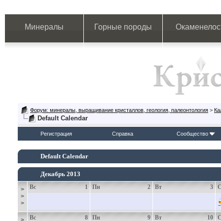
Минералы
Горные породы
Окаменелос
Форум: минералы, выращивание кристаллов, геология, палеонтология
>
Ка
Default Calendar
Регистрация
Справка
Сообщество
Default Calendar
Декабрь 2013
Вс
1
Пн
2
Вт
3
>
>
>
Вс
8
Пн
9
Вт
10
>