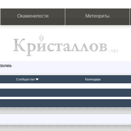
Окаменелости
Метеориты
лендарь
Сообщество
Календарь