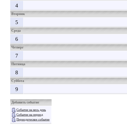
4
Вторник
5
Среда
6
Четверг
7
Пятница
8
Суббота
9
Добавить событие
Событие на весь день
Событие на период
Периодическое событие