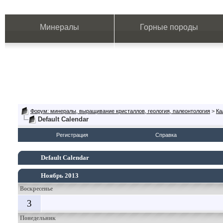
Минералы
Горные породы
Форум: минералы, выращивание кристаллов, геология, палеонтология
>
Ка
Default Calendar
Регистрация
Справка
Default Calendar
Ноябрь 2013
Воскресенье
3
Понедельник