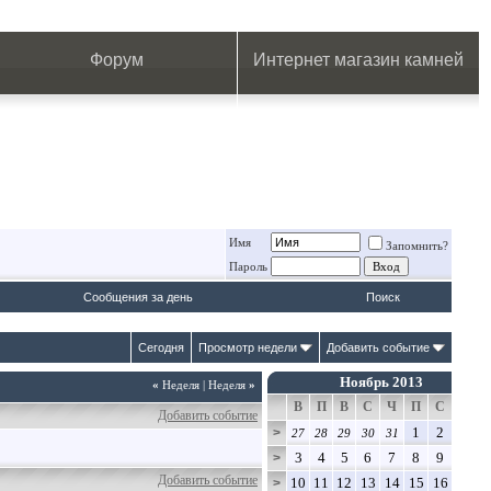
.
.
.
.
.
.
.
Форум
Интернет магазин камней
Имя
Запомнить?
Пароль
Сообщения за день
Поиск
Сегодня
Просмотр недели
Добавить событие
Ноябрь 2013
«
Неделя
|
Неделя
»
В
П
В
С
Ч
П
С
Добавить событие
1
2
>
27
28
29
30
31
3
4
5
6
7
8
9
>
Добавить событие
10
11
12
13
14
15
16
>