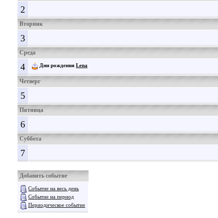
2
Вторник
3
Среда
4
Дни рождения
Lena
Четверг
5
Пятница
6
Суббота
7
Добавить событие
Событие на весь день
Событие на период
Периодическое событие