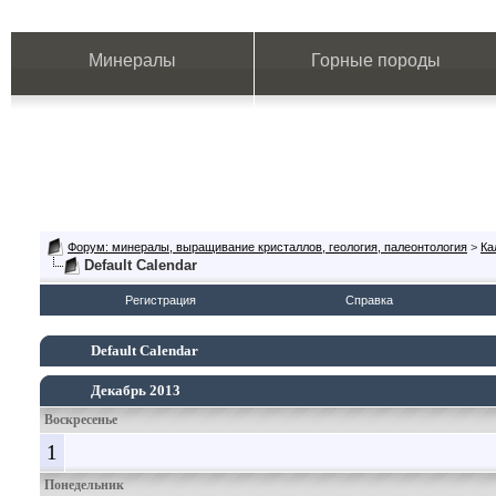
Минералы
Горные породы
Форум: минералы, выращивание кристаллов, геология, палеонтология
>
Ка
Default Calendar
Регистрация
Справка
Default Calendar
Декабрь 2013
Воскресенье
1
Понедельник