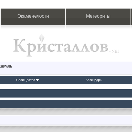
Окаменелости
Метеориты
лендарь
Сообщество
Календарь