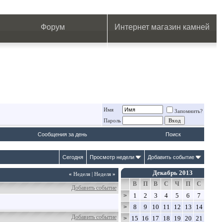
.
.
.
.
.
.
.
Форум
Интернет магазин камней
Имя
Запомнить?
Пароль
Сообщения за день
Поиск
Сегодня
Просмотр недели
Добавить событие
Декабрь 2013
«
Неделя
|
Неделя
»
В
П
В
С
Ч
П
С
Добавить событие
1
2
3
4
5
6
7
>
8
9
10
11
12
13
14
>
Добавить событие
15
16
17
18
19
20
21
>