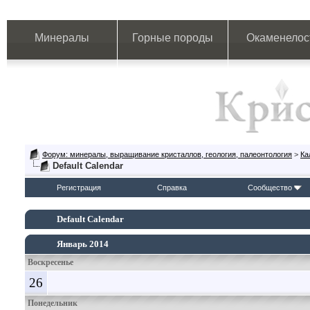
Минералы
Горные породы
Окаменелос
Форум: минералы, выращивание кристаллов, геология, палеонтология
>
Ка
Default Calendar
Регистрация
Справка
Сообщество
Default Calendar
Январь 2014
Воскресенье
26
Понедельник