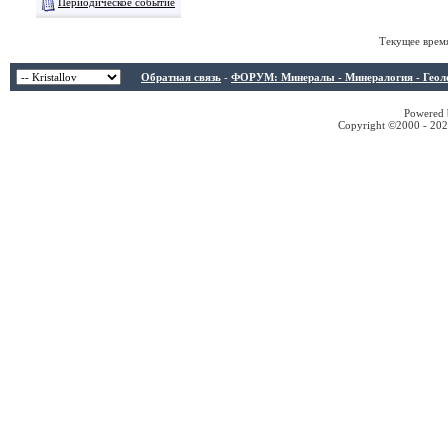
Периодическое событие
Текущее врем
Обратная связь
-
ФОРУМ: Минералы - Минералогия - Геологи
Powered b
Copyright ©2000 - 2026