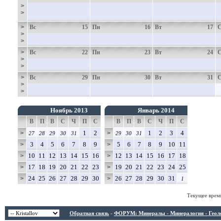
>
>
>
Вс
15
Пн
16
Вт
17
>
>
>
Вс
22
Пн
23
Вт
24
>
>
>
Вс
29
Пн
30
Вт
31
>
>
Ноябрь 2013
Январь 2014
В
П
В
С
Ч
П
С
В
П
В
С
Ч
П
С
1
2
1
2
3
4
>
>
27
28
29
30
31
29
30
31
3
4
5
6
7
8
9
5
6
7
8
9
10
11
>
>
10
11
12
13
14
15
16
12
13
14
15
16
17
18
>
>
17
18
19
20
21
22
23
19
20
21
22
23
24
25
>
>
24
25
26
27
28
29
30
26
27
28
29
30
31
>
>
1
Текущее врем
Обратная связь
-
ФОРУМ: Минералы - Минералогия - Геологи