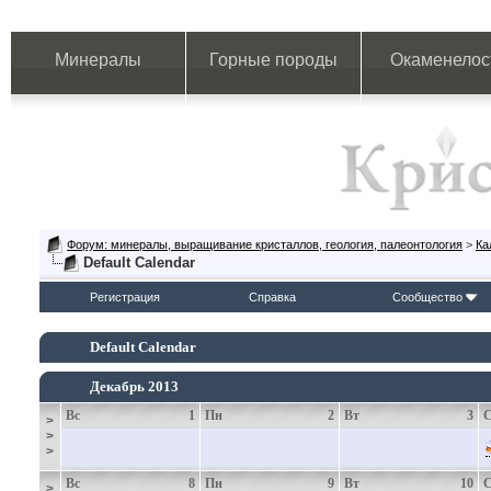
Минералы
Горные породы
Окаменелос
Форум: минералы, выращивание кристаллов, геология, палеонтология
>
Ка
Default Calendar
Регистрация
Справка
Сообщество
Default Calendar
Декабрь 2013
Вс
1
Пн
2
Вт
3
>
>
>
Вс
8
Пн
9
Вт
10
>