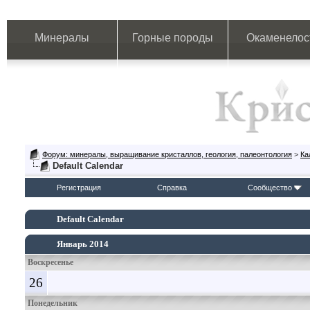
Минералы
Горные породы
Окаменелос
Форум: минералы, выращивание кристаллов, геология, палеонтология
>
Ка
Default Calendar
Регистрация
Справка
Сообщество
Default Calendar
Январь 2014
Воскресенье
26
Понедельник