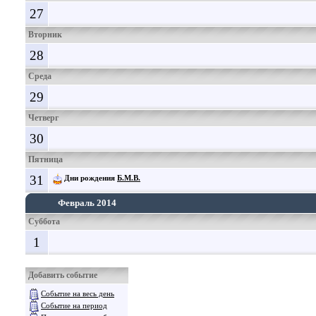
27
Вторник
28
Среда
29
Четверг
30
Пятница
31
Дни рождения
Б.М.В.
Февраль 2014
Суббота
1
Добавить событие
Событие на весь день
Событие на период