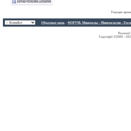
Периодическое событие
Текущее врем
Обратная связь
-
ФОРУМ: Минералы - Минералогия - Геологи
Powered b
Copyright ©2000 - 2026