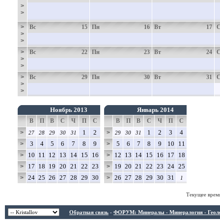
>
>
>
Вс
15
Пн
16
Вт
17
>
>
>
Вс
22
Пн
23
Вт
24
>
>
>
Вс
29
Пн
30
Вт
31
>
>
Ноябрь 2013
Январь 2014
В
П
В
С
Ч
П
С
В
П
В
С
Ч
П
С
1
2
1
2
3
4
>
>
27
28
29
30
31
29
30
31
3
4
5
6
7
8
9
5
6
7
8
9
10
11
>
>
10
11
12
13
14
15
16
12
13
14
15
16
17
18
>
>
17
18
19
20
21
22
23
19
20
21
22
23
24
25
>
>
24
25
26
27
28
29
30
26
27
28
29
30
31
>
>
1
Текущее врем
Обратная связь
-
ФОРУМ: Минералы - Минералогия - Геологи