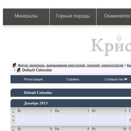
Минералы
Горные породы
Окаменелос
Форум: минералы, выращивание кристаллов, геология, палеонтология
>
Ка
Default Calendar
Регистрация
Справка
Сообщество
Default Calendar
Декабрь 2013
Вс
1
Пн
2
Вт
3
>
>
>
Вс
8
Пн
9
Вт
10
>