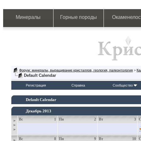
Минералы
Горные породы
Окаменелос
Форум: минералы, выращивание кристаллов, геология, палеонтология
>
Ка
Default Calendar
Регистрация
Справка
Сообщество
Default Calendar
Декабрь 2013
Вс
1
Пн
2
Вт
3
>
>
>
Вс
8
Пн
9
Вт
10
>