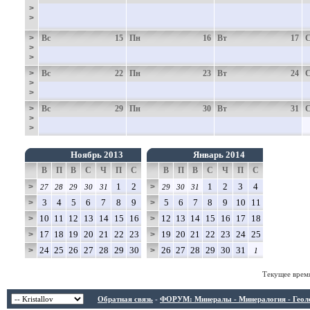
>
>
>
Вс
15
Пн
16
Вт
17
>
>
>
Вс
22
Пн
23
Вт
24
>
>
>
Вс
29
Пн
30
Вт
31
>
>
Ноябрь 2013
Январь 2014
В
П
В
С
Ч
П
С
В
П
В
С
Ч
П
С
1
2
1
2
3
4
>
>
27
28
29
30
31
29
30
31
3
4
5
6
7
8
9
5
6
7
8
9
10
11
>
>
10
11
12
13
14
15
16
12
13
14
15
16
17
18
>
>
17
18
19
20
21
22
23
19
20
21
22
23
24
25
>
>
24
25
26
27
28
29
30
26
27
28
29
30
31
>
>
1
Текущее врем
Обратная связь
-
ФОРУМ: Минералы - Минералогия - Геологи