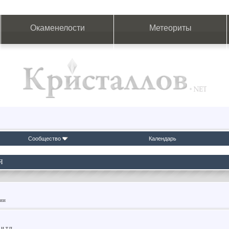
Окаменелости
Метеориты
Сообщество
Календарь
Я
фии
и т.п.