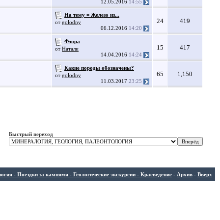
12.05.2016
14:55
На тему = Железо из...
24
419
от
golodny
06.12.2016
14:20
Флора
15
417
от
Натали
14.04.2016
14:24
Какие породы обозначены?
65
1,150
от
golodny
11.03.2017
23:25
Быстрый переход
ия - Поездки за камнями - Геологические экскурсии - Краеведение
-
Архив
-
Вверх