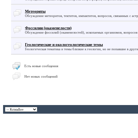
Метеориты
Обсуждение метеоритов, тектитов, импактитов, вопросов, связанных с аст
Фоссилии (окаменелости)
Обсуждение фоссилий (окаменелостей), ископаемых организмов, вопросов
Геологические и окологеологические темы
Геологическая тематика и темы близкие к геологии, но не попавшие в друг
Есть новые сообщения
Нет новых сообщений