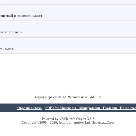
рономией и геологией планет
 палеонтологии
ие разделы
Текущее время:
01:43
. Часовой пояс GMT +4.
Обратная связь
-
ФОРУМ: Минералы - Минералогия - Геология - Палеонтолог
Powered by vBulletin® Version 3.8.6
Copyright ©2000 - 2026, Jelsoft Enterprises Ltd. Перевод:
z
Carot