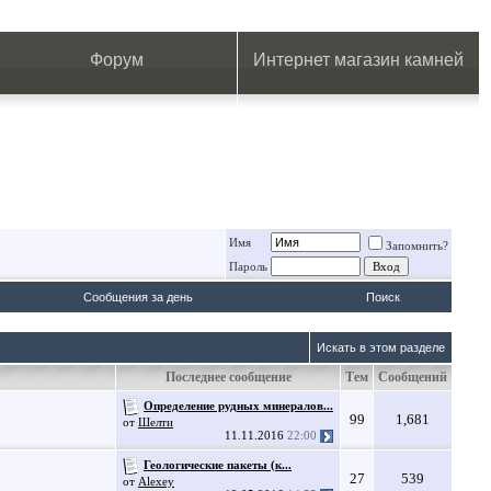
.
.
.
.
.
.
.
Форум
Интернет магазин камней
Имя
Запомнить?
Пароль
Сообщения за день
Поиск
Искать в этом разделе
Последнее сообщение
Тем
Сообщений
Определение рудных минералов...
99
1,681
от
Шелти
11.11.2016
22:00
Геологические пакеты (к...
27
539
от
Alexey