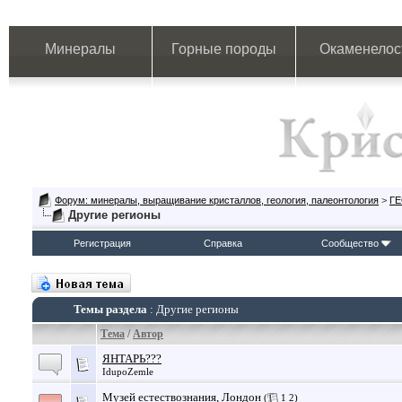
Минералы
Горные породы
Окаменелос
Форум: минералы, выращивание кристаллов, геология, палеонтология
>
Г
Другие регионы
Регистрация
Справка
Сообщество
Темы раздела
: Другие регионы
Тема
/
Автор
ЯНТАРЬ???
IdupoZemle
Музей естествознания, Лондон
(
1
2
)