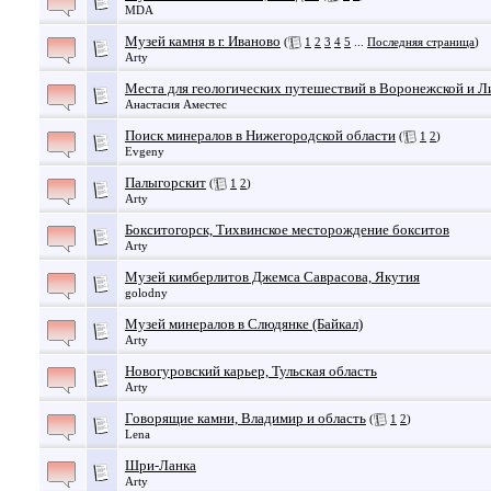
MDA
Музей камня в г. Иваново
(
1
2
3
4
5
...
Последняя страница
)
Arty
Места для геологических путешествий в Воронежской и Л
Анастасия Аместес
Поиск минералов в Нижегородской области
(
1
2
)
Evgeny
Палыгорскит
(
1
2
)
Arty
Бокситогорск, Тихвинское месторождение бокситов
Arty
Музей кимберлитов Джемса Саврасова, Якутия
golodny
Музей минералов в Слюдянке (Байкал)
Arty
Новогуровский карьер, Тульская область
Arty
Говорящие камни, Владимир и область
(
1
2
)
Lena
Шри-Ланка
Arty