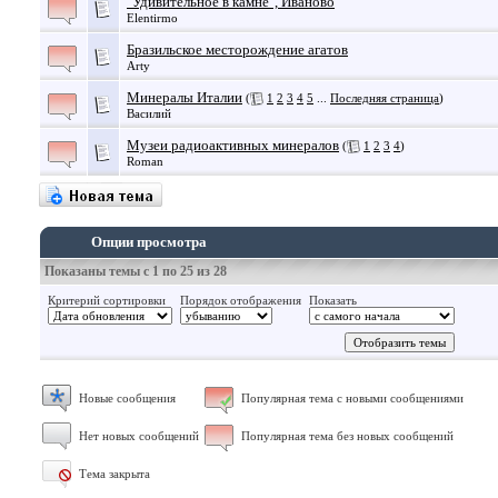
"Удивительное в камне", Иваново
Elentirmo
Бразильское месторождение агатов
Arty
Минералы Италии
(
1
2
3
4
5
...
Последняя страница
)
Василий
Музеи радиоактивных минералов
(
1
2
3
4
)
Roman
Опции просмотра
Показаны темы с 1 по 25 из 28
Критерий сортировки
Порядок отображения
Показать
Новые сообщения
Популярная тема с новыми сообщениями
Нет новых сообщений
Популярная тема без новых сообщений
Тема закрыта