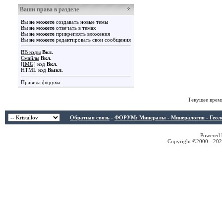
Ваши права в разделе
Вы
не можете
создавать новые темы
Вы
не можете
отвечать в темах
Вы
не можете
прикреплять вложения
Вы
не можете
редактировать свои сообщения
BB коды
Вкл.
Смайлы
Вкл.
[IMG]
код
Вкл.
HTML код
Выкл.
Правила форума
Текущее врем
Обратная связь
-
ФОРУМ: Минералы - Минералогия - Геологи
Powered b
Copyright ©2000 - 2026