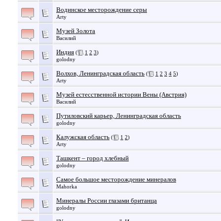
Водинское месторождение серы
Arty
Музей Золота
Василий
Индия
(
1
2
3
)
golodny
Волхов, Ленинградская область
(
1
2
3
4
5
)
Arty
Музей естесственной истории Вены (Австрия)
Василий
Путиловский карьер, Ленинградская область
golodny
Калужская область
(
1
2
)
Arty
Ташкент – город хлебный
golodny
Самое большое месторождение минералов
Mahorka
Минералы России глазами британца
golodny