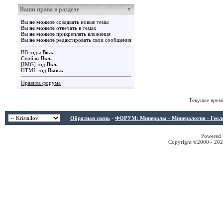
Ваши права в разделе
Вы
не можете
создавать новые темы
Вы
не можете
отвечать в темах
Вы
не можете
прикреплять вложения
Вы
не можете
редактировать свои сообщения
BB коды
Вкл.
Смайлы
Вкл.
[IMG]
код
Вкл.
HTML код
Выкл.
Правила форума
Текущее врем
Обратная связь
-
ФОРУМ: Минералы - Минералогия - Геологи
Powered b
Copyright ©2000 - 2026