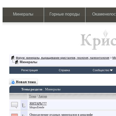
Минералы
Горные породы
Окаменелос
Форум: минералы, выращивание кристаллов, геология, палеонтология
>
М
Минералы
Регистрация
Справка
Сообщество
Темы раздела
: Минералы
Тема
/
Автор
ЯНТАРЬ???
IdupoZemle
Определение рудных минералов в аншлифе