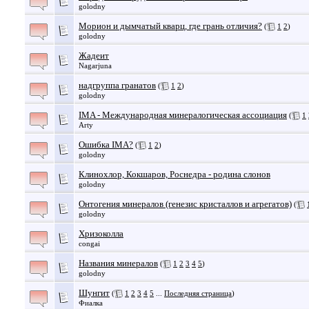
golodny
Морион и дымчатый кварц, где грань отличия?
(
1
2
)
golodny
Жадеит
Nagarjuna
надгруппа гранатов
(
1
2
)
golodny
IMA - Международная минералогическая ассоциация
(
1
Arty
Ошибка IMA?
(
1
2
)
golodny
Клинохлор, Кокшаров, Роснедра - родина слонов
golodny
Онтогения минералов (генезис кристаллов и агрегатов)
(
golodny
Хризоколла
congai
Названия минералов
(
1
2
3
4
5
)
golodny
Шунгит
(
1
2
3
4
5
...
Последняя страница
)
Фиалка