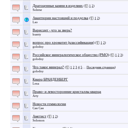
Драгоценные камни в изделиях
(
1
2
)
Solntse
Авантюрин настоящий и подделка
(
1
2
)
Lao
Варисцит - что за зверь?
ksanty
вопрос про хроматит (классификация)
(
1
2
)
golodny
Российское минералогическое общество (РМО)
(
1
2
3
)
golodny
Что такое минерал?
(
1
2
3
4
5
...
Последняя страница
)
golodny
Кварц БРАНДЕНБЕРГ
Lena
Право- и левосторонние кристаллы кварца
Arty
Новости геммологии
Сан Сан
Аметист
(
1
2
)
Solomon