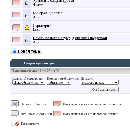
Урановые слюдки
(
1
2
)
Фиалка
минерал нурназен
Arty
Гарниерит
Lena
Самый большой изумруд оказался подделкой
Arty
Опции просмотра
Показаны темы с 1 по 25 из 99
Критерий сортировки
Порядок отображения
Показать
Новые сообщения
Популярная тема с новыми сообщениями
Нет новых сообщений
Популярная тема без новых сообщений
Тема закрыта