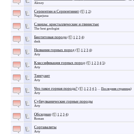
Alexey
Серпентин и Серпентинит
(
1
2
)
Nagarjuna
Сланцы: кристаллические и глинистые
The best geologist
Биотитовая порода
(
1
2
3
4
)
dmk
Названия горных пород
(
1
2
3
4
)
Arty
Классификация горных пород
(
1
2
3
4
5
)
Arty
Тингуаит
Arty
Что такое горная порода?
(
1
2
3
4
5
...
Последняя страница
)
Arty
Субвулканические горные породы
Arty
Обсидиан
(
1
2
3
4
)
Roman
Сортавалиты
Arty