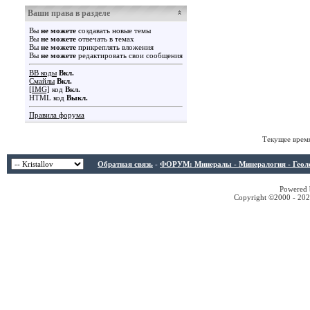
Ваши права в разделе
Вы
не можете
создавать новые темы
Вы
не можете
отвечать в темах
Вы
не можете
прикреплять вложения
Вы
не можете
редактировать свои сообщения
BB коды
Вкл.
Смайлы
Вкл.
[IMG]
код
Вкл.
HTML код
Выкл.
Правила форума
Текущее врем
Обратная связь
-
ФОРУМ: Минералы - Минералогия - Геологи
Powered b
Copyright ©2000 - 2026