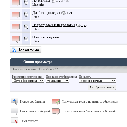
Пегматиты
(
1
2
3
4
5
)
Mahorka
Диабаз и долерит
(
1
2
)
Litos
Петрография и петрология
(
1
2
)
Litos
Орлец и родонит
Litos
Опции просмотра
Показаны темы с 1 по 25 из 27
Критерий сортировки
Порядок отображения
Показать
Новые сообщения
Популярная тема с новыми сообщениями
Нет новых сообщений
Популярная тема без новых сообщений
Тема закрыта