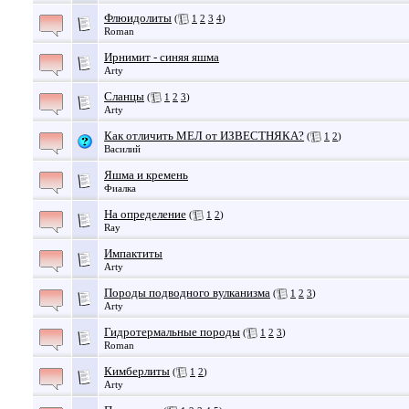
Флюидолиты
(
1
2
3
4
)
Roman
Ирнимит - синяя яшма
Arty
Сланцы
(
1
2
3
)
Arty
Как отличить МЕЛ от ИЗВЕСТНЯКА?
(
1
2
)
Василий
Яшма и кремень
Фиалка
На определение
(
1
2
)
Ray
Импактиты
Arty
Породы подводного вулканизма
(
1
2
3
)
Arty
Гидротермальные породы
(
1
2
3
)
Roman
Кимберлиты
(
1
2
)
Arty