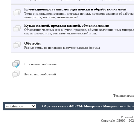
Коллекционирование, методы поиска и обработки камней
Темы о коллекционировании, методах поиска, препарирования и обработк
метеоритов, тектитов, окаменелостей
Купля камней, продажа камней, обмен камнями
Объявления частных лиц о купле, продаже, обмене коллекционных минерало
сырья, метеоритов, тектитов, окаменелостей и т.п.
Обо всём
Разные темы, не попавшие в другие разделы форума
Есть новые сообщения
Нет новых сообщений
Текущее врем
Обратная связь
-
ФОРУМ: Минералы - Минералогия - Геологи
Powered b
Copyright ©2000 - 2026