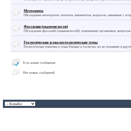
Метеориты
Обсуждение метеоритов, тектитов, импактитов, вопросов, связанных с аст
Фоссилии (окаменелости)
Обсуждение фоссилий (окаменелостей), ископаемых организмов, вопросов
Геологические и окологеологические темы
Геологическая тематика и темы близкие к геологии, но не попавшие в друг
Есть новые сообщения
Нет новых сообщений