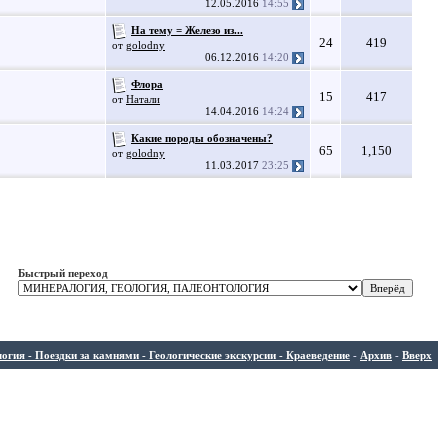
12.05.2016
14:55
На тему = Железо из...
24
419
от
golodny
06.12.2016
14:20
Флора
15
417
от
Натали
14.04.2016
14:24
Какие породы обозначены?
65
1,150
от
golodny
11.03.2017
23:25
Быстрый переход
ия - Поездки за камнями - Геологические экскурсии - Краеведение
-
Архив
-
Вверх