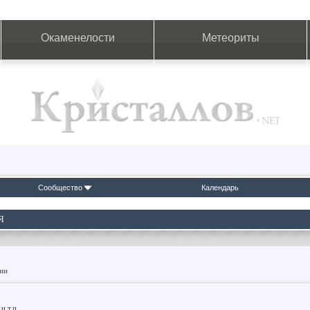
Окаменелости
Метеориты
Сообщество
Календарь
Я
фии
и т.п.