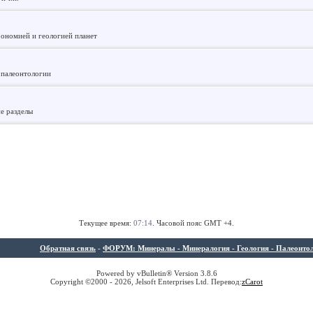
рономией и геологией планет
 палеонтологии
ие разделы
Текущее время:
07:14
. Часовой пояс GMT +4.
Обратная связь
-
ФОРУМ: Минералы - Минералогия - Геология - Палеонтолог
Powered by vBulletin® Version 3.8.6
Copyright ©2000 - 2026, Jelsoft Enterprises Ltd. Перевод:
z
Carot