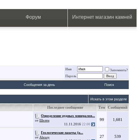
.
.
.
.
.
.
.
Форум
Интернет магазин камней
Имя
Запомнить?
Пароль
Сообщения за день
Поиск
Искать в этом разделе
Последнее сообщение
Тем
Сообщений
Определение рудных минералов...
99
1,681
от
Шелти
11.11.2016
22:00
Геологические пакеты (к...
27
539
от
Alexey