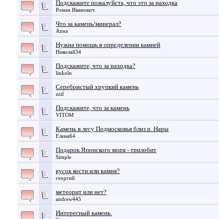
Подскажите пожалуйста, что это за находка
Роман Иванович
Что за камень/минерал?
Anna
Нужна помощь в определении камней
Николай34
Подскажите, что за находка?
linkoln
Серебристый хрупкий камень
zzif
Подскажите, что за камень
VITOM
Камень в лесу Подмосковья близ р. Нары
Елена64
Подарок Японского моря - трилобит
Simple
кусок кости или камня?
георгий
метеорит или нет?
andrew445
Интересный камень.