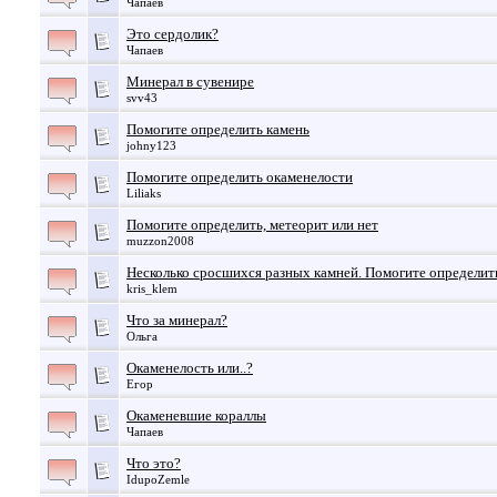
Чапаев
Это сердолик?
Чапаев
Минерал в сувенире
svv43
Помогите определить камень
johny123
Помогите определить окаменелости
Liliaks
Помогите определить, метеорит или нет
muzzon2008
Несколько сросшихся разных камней. Помогите определить
kris_klem
Что за минерал?
Ольга
Окаменелость или..?
Егор
Окаменевшие кораллы
Чапаев
Что это?
IdupoZemle