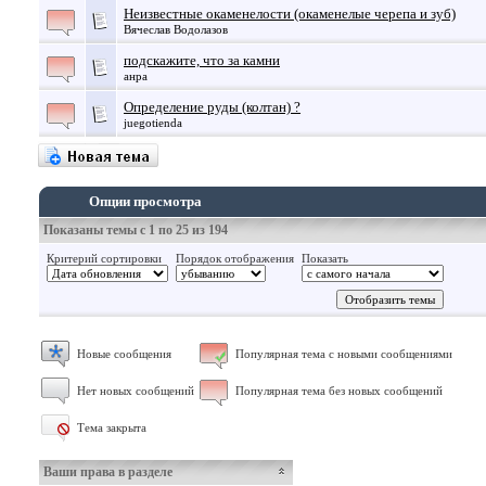
Неизвестные окаменелости (окаменелые черепа и зуб)
Вячеслав Водолазов
подскажите, что за камни
анра
Определение руды (колтан) ?
juegotienda
Опции просмотра
Показаны темы с 1 по 25 из 194
Критерий сортировки
Порядок отображения
Показать
Новые сообщения
Популярная тема с новыми сообщениями
Нет новых сообщений
Популярная тема без новых сообщений
Тема закрыта
Ваши права в разделе