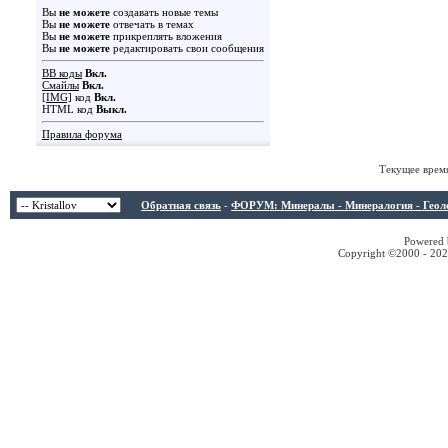
Вы
не можете
создавать новые темы
Вы
не можете
отвечать в темах
Вы
не можете
прикреплять вложения
Вы
не можете
редактировать свои сообщения
BB коды
Вкл.
Смайлы
Вкл.
[IMG]
код
Вкл.
HTML код
Выкл.
Правила форума
Текущее врем
Обратная связь
-
ФОРУМ: Минералы - Минералогия - Геологи
Powered b
Copyright ©2000 - 2026