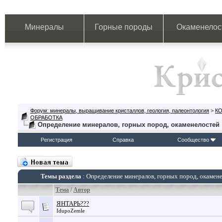
Минералы
Горные породы
Окаменелос
Форум: минералы, выращивание кристаллов, геология, палеонтология
>
К
ОБРАБОТКА
Определение минералов, горных пород, окаменелостей
Регистрация
Справка
Сообщество
Темы раздела
: Определение минералов, горных пород, окамен
Тема
/
Автор
ЯНТАРЬ???
IdupoZemle