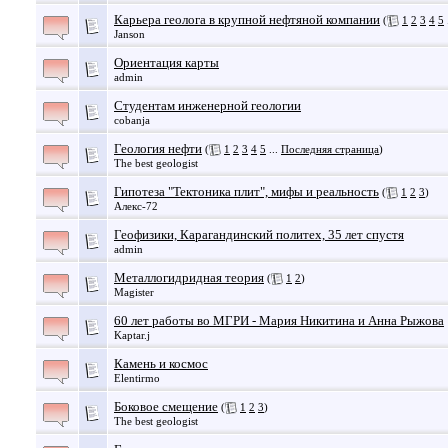
Карьера геолога в крупной нефтяной компании
(
1
2
3
4
5
Janson
Ориентация карты
admin
Студентам инженерной геологии
cobanja
Геология нефти
(
1
2
3
4
5
...
Последняя страница
)
The best geologist
Гипотеза "Тектоника плит", мифы и реальность
(
1
2
3
)
Алекс-72
Геофизики, Карагандинский политех, 35 лет спустя
admin
Металлогидридная теория
(
1
2
)
Magister
60 лет работы во МГРИ - Мария Никитина и Анна Рыжова
Kaptar.j
Камень и космос
Elentirmo
Боковое смещение
(
1
2
3
)
The best geologist