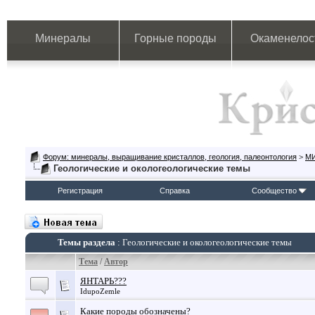
Минералы
Горные породы
Окаменелос
Форум: минералы, выращивание кристаллов, геология, палеонтология
>
М
Геологические и окологеологические темы
Регистрация
Справка
Сообщество
Темы раздела
: Геологические и окологеологические темы
Тема
/
Автор
ЯНТАРЬ???
IdupoZemle
Какие породы обозначены?