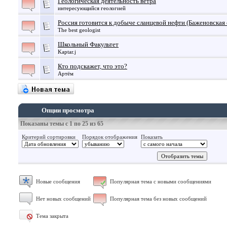
Геологическая деятельность ветра
интересующийся геологией
Россия готовится к добыче сланцевой нефти (Баженовская 
The best geologist
Школьный Факультет
Kaptar.j
Кто подскажет, что это?
Артём
Опции просмотра
Показаны темы с 1 по 25 из 65
Критерий сортировки
Порядок отображения
Показать
Новые сообщения
Популярная тема с новыми сообщениями
Нет новых сообщений
Популярная тема без новых сообщений
Тема закрыта