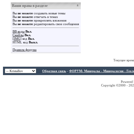
Ваши права в разделе
Вы
не можете
создавать новые темы
Вы
не можете
отвечать в темах
Вы
не можете
прикреплять вложения
Вы
не можете
редактировать свои сообщения
BB коды
Вкл.
Смайлы
Вкл.
[IMG]
код
Вкл.
HTML код
Выкл.
Правила форума
Текущее врем
Обратная связь
-
ФОРУМ: Минералы - Минералогия - Геологи
Powered b
Copyright ©2000 - 2026