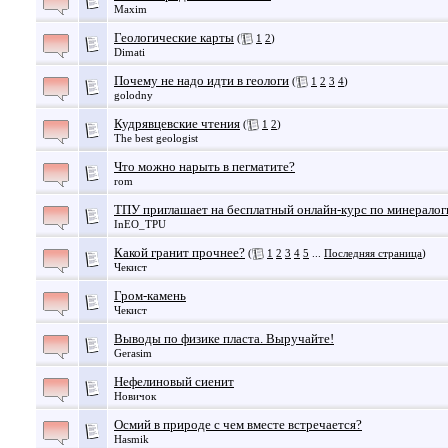
Maxim
Геологические карты
(
1
2
)
Dimati
Почему не надо идти в геологи
(
1
2
3
4
)
golodny
Кудрявцевские чтения
(
1
2
)
The best geologist
Что можно нарыть в пегматите?
rom
ТПУ приглашает на бесплатный онлайн-курс по минералог
InEO_TPU
Какой гранит прочнее?
(
1
2
3
4
5
...
Последняя страница
)
Чекист
Гром-камень
Чекист
Выводы по физике пласта. Выручайте!
Gerasim
Нефелиновый сиенит
Новичок
Осмий в природе с чем вместе встречается?
Hasmik