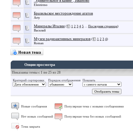
"Удивительное в камне", Иваново
Elentirmo
Бразильское месторождение агатов
Arty
Минералы Италии
(
1
2
3
4
5
...
Последняя страница
)
Василий
Музеи радиоактивных минералов
(
1
2
3
4
)
Roman
Опции просмотра
Показаны темы с 1 по 25 из 28
Критерий сортировки
Порядок отображения
Показать
Новые сообщения
Популярная тема с новыми сообщениями
Нет новых сообщений
Популярная тема без новых сообщений
Тема закрыта