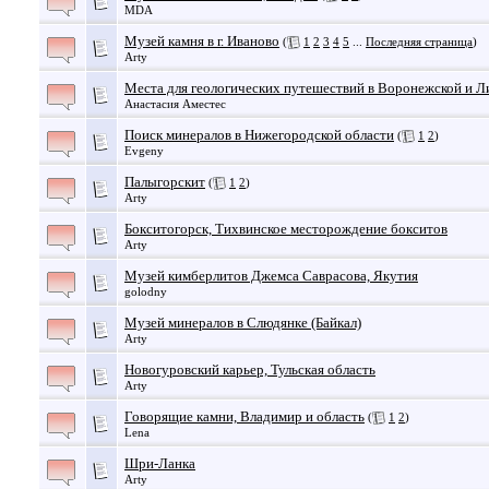
MDA
Музей камня в г. Иваново
(
1
2
3
4
5
...
Последняя страница
)
Arty
Места для геологических путешествий в Воронежской и Л
Анастасия Аместес
Поиск минералов в Нижегородской области
(
1
2
)
Evgeny
Палыгорскит
(
1
2
)
Arty
Бокситогорск, Тихвинское месторождение бокситов
Arty
Музей кимберлитов Джемса Саврасова, Якутия
golodny
Музей минералов в Слюдянке (Байкал)
Arty
Новогуровский карьер, Тульская область
Arty
Говорящие камни, Владимир и область
(
1
2
)
Lena
Шри-Ланка
Arty