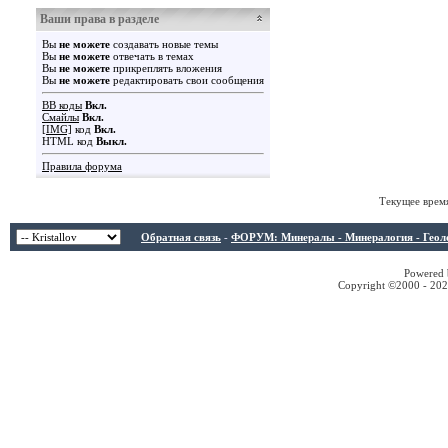
Ваши права в разделе
Вы
не можете
создавать новые темы
Вы
не можете
отвечать в темах
Вы
не можете
прикреплять вложения
Вы
не можете
редактировать свои сообщения
BB коды
Вкл.
Смайлы
Вкл.
[IMG]
код
Вкл.
HTML код
Выкл.
Правила форума
Текущее врем
Обратная связь
-
ФОРУМ: Минералы - Минералогия - Геологи
Powered b
Copyright ©2000 - 2026