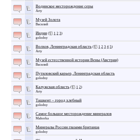
Водинское месторождение серы
Arty
Музей Золота
Василий
Индия
(
1
2
3
)
golodny
Волхов, Ленинградская область
(
1
2
3
4
5
)
Arty
Музей естесственной истории Вены (Австрия)
Василий
Путиловский карьер, Ленинградская область
golodny
Калужская область
(
1
2
)
Arty
Ташкент – город хлебный
golodny
Самое большое месторождение минералов
Mahorka
Минералы России глазами британца
golodny