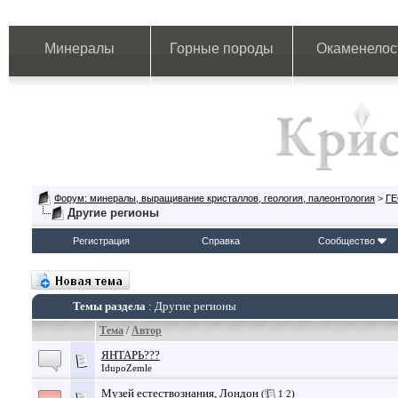
Минералы
Горные породы
Окаменелос
Форум: минералы, выращивание кристаллов, геология, палеонтология
>
Г
Другие регионы
Регистрация
Справка
Сообщество
Темы раздела
: Другие регионы
Тема
/
Автор
ЯНТАРЬ???
IdupoZemle
Музей естествознания, Лондон
(
1
2
)