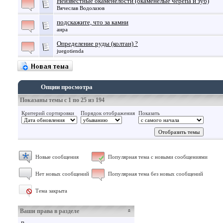
Неизвестные окаменелости (окаменелые черепа и зуб)
Вячеслав Водолазов
подскажите, что за камни
анра
Определение руды (колтан) ?
juegotienda
Опции просмотра
Показаны темы с 1 по 25 из 194
Критерий сортировки
Порядок отображения
Показать
Новые сообщения
Популярная тема с новыми сообщениями
Нет новых сообщений
Популярная тема без новых сообщений
Тема закрыта
Ваши права в разделе