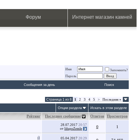
.
.
.
.
.
.
.
Форум
Интернет магазин камней
Имя
Запомнить?
Пароль
Сообщения за день
Поиск
Страница 1 из 8
1
2
3
4
5
>
Последняя
»
Опции раздела
Искать в этом разделе
Рейтинг
Последнее сообщение
Ответов
Просмотров
28.07.2017
20:57
0
1
от
IdupoZemle
05.04.2017
20:29