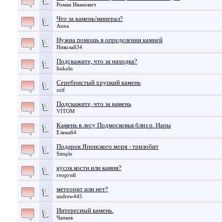
Роман Иванович
Что за камень/минерал?
Anna
Нужна помощь в определении камней
Николай34
Подскажите, что за находка?
linkoln
Серебристый хрупкий камень
zzif
Подскажите, что за камень
VITOM
Камень в лесу Подмосковья близ р. Нары
Елена64
Подарок Японского моря - трилобит
Simple
кусок кости или камня?
георгий
метеорит или нет?
andrew445
Интересный камень.
Чапаев