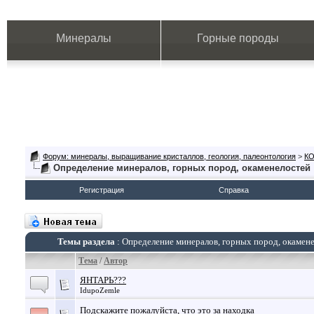
Минералы
Горные породы
Форум: минералы, выращивание кристаллов, геология, палеонтология
>
К
Определение минералов, горных пород, окаменелостей
Регистрация
Справка
Темы раздела
: Определение минералов, горных пород, окамен
Тема
/
Автор
ЯНТАРЬ???
IdupoZemle
Подскажите пожалуйста, что это за находка