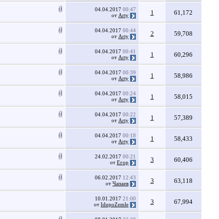
04.04.2017
00:47
1
61,172
от
Arty
04.04.2017
00:44
2
59,708
от
Arty
04.04.2017
00:41
1
60,296
от
Arty
04.04.2017
00:39
1
58,986
от
Arty
04.04.2017
00:24
1
58,015
от
Arty
04.04.2017
00:22
1
57,389
от
Arty
04.04.2017
00:18
1
58,433
от
Arty
24.02.2017
00:21
3
60,406
от
Егор
06.02.2017
12:43
3
63,118
от
Чапаев
10.01.2017
21:00
3
67,994
от
IdupoZemle