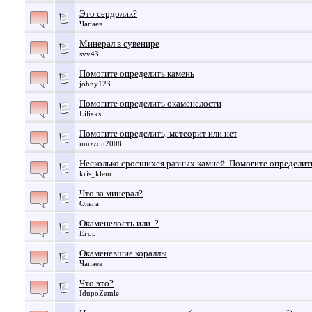
Это сердолик?
Чапаев
Минерал в сувенире
svv43
Помогите определить камень
johny123
Помогите определить окаменелости
Liliaks
Помогите определить, метеорит или нет
muzzon2008
Несколько сросшихся разных камней. Помогите определить
kris_klem
Что за минерал?
Ольга
Окаменелость или..?
Егор
Окаменевшие кораллы
Чапаев
Что это?
IdupoZemle