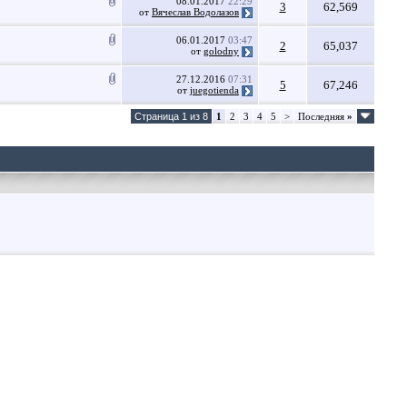
08.01.2017
22:29
3
62,569
от
Вячеслав Водолазов
06.01.2017
03:47
2
65,037
от
golodny
27.12.2016
07:31
5
67,246
от
juegotienda
Страница 1 из 8
1
2
3
4
5
>
Последняя
»