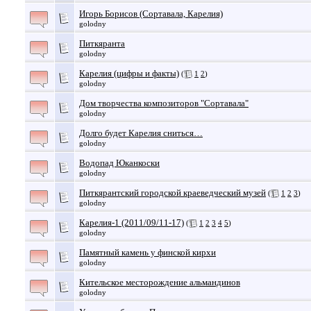
Игорь Борисов (Сортавала, Карелия)
golodny
Питкяранта
golodny
Карелия (цифры и факты)
(
1
2
)
golodny
Дом творчества композиторов "Сортавала"
golodny
Долго будет Карелия сниться…
golodny
Водопад Юканкоски
golodny
Питкярантский городской краеведческий музей
(
1
2
3
)
golodny
Карелия-1 (2011/09/11-17)
(
1
2
3
4
5
)
golodny
Памятный камень у финской кирхи
golodny
Кительское месторождение альмандинов
golodny