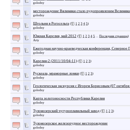
golodny
месторождение Вялимяки стало рудопроявленим Велимяк
golodny
Штольня в Рогосельга
(
1
2
3
4
5
)
golodny
Южная Карелия, май 2012
(
1
2
3
4
5
...
Последняя страница
)
Arty
Ежегодная научно-краеведческая конференция, Северное
golodny
Карелия-2 (2011/10/04-11)
(
1
2
3
)
golodny
Рускеала, мраморные ломки
(
1
2
3
)
golodny
Геологическая экскурсия с Игорем Борисовым (07 октября
golodny
Карта золотоносности Республики Карелия
golodny
Туломозерский чугуноплавильный завод
(
1
2
3
)
golodny
Туломозерское железорудное месторождение
golodny