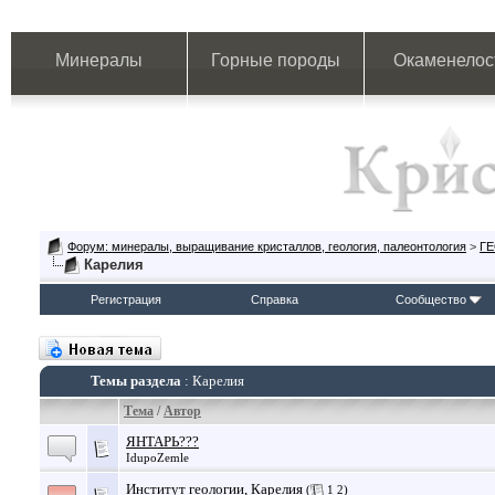
Минералы
Горные породы
Окаменелос
Форум: минералы, выращивание кристаллов, геология, палеонтология
>
Г
Карелия
Регистрация
Справка
Сообщество
Темы раздела
: Карелия
Тема
/
Автор
ЯНТАРЬ???
IdupoZemle
Институт геологии, Карелия
(
1
2
)