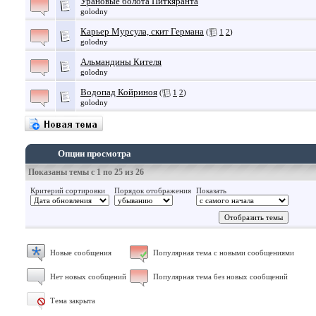
Урановые болота Питкяранта
golodny
Карьер Мурсула, скит Германа
(
1
2
)
golodny
Альмандины Кителя
golodny
Водопад Койриноя
(
1
2
)
golodny
Опции просмотра
Показаны темы с 1 по 25 из 26
Критерий сортировки
Порядок отображения
Показать
Новые сообщения
Популярная тема с новыми сообщениями
Нет новых сообщений
Популярная тема без новых сообщений
Тема закрыта