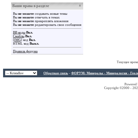
Ваши права в разделе
Вы
не можете
создавать новые темы
Вы
не можете
отвечать в темах
Вы
не можете
прикреплять вложения
Вы
не можете
редактировать свои сообщения
BB коды
Вкл.
Смайлы
Вкл.
[IMG]
код
Вкл.
HTML код
Выкл.
Правила форума
Текущее врем
Обратная связь
-
ФОРУМ: Минералы - Минералогия - Геологи
Powered b
Copyright ©2000 - 2026