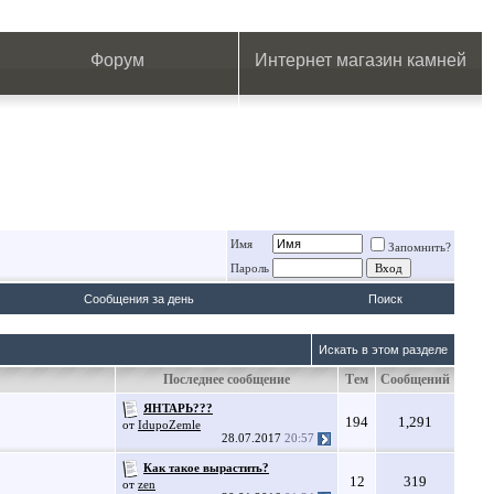
.
.
.
.
.
.
.
Форум
Интернет магазин камней
Имя
Запомнить?
Пароль
Сообщения за день
Поиск
Искать в этом разделе
Последнее сообщение
Тем
Сообщений
ЯНТАРЬ???
194
1,291
от
IdupoZemle
28.07.2017
20:57
Как такое вырастить?
12
319
от
zen