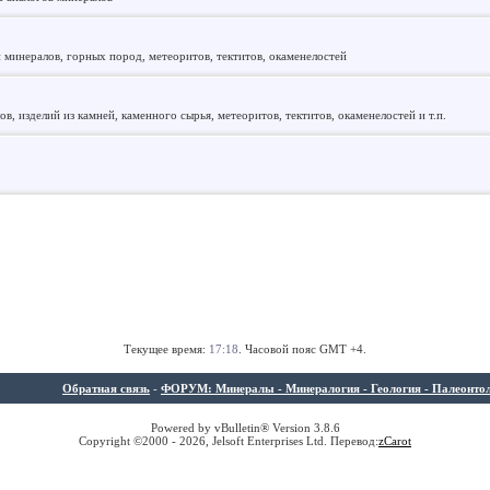
 минералов, горных пород, метеоритов, тектитов, окаменелостей
, изделий из камней, каменного сырья, метеоритов, тектитов, окаменелостей и т.п.
Текущее время:
17:18
. Часовой пояс GMT +4.
Обратная связь
-
ФОРУМ: Минералы - Минералогия - Геология - Палеонтолог
Powered by vBulletin® Version 3.8.6
Copyright ©2000 - 2026, Jelsoft Enterprises Ltd. Перевод:
z
Carot