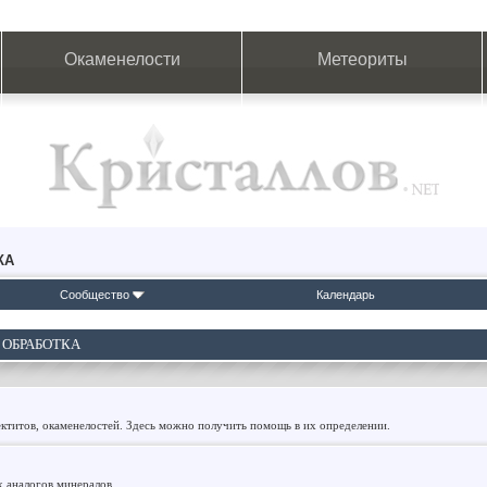
Окаменелости
Метеориты
КА
Сообщество
Календарь
 ОБРАБОТКА
ктитов, окаменелостей. Здесь можно получить помощь в их определении.
х аналогов минералов