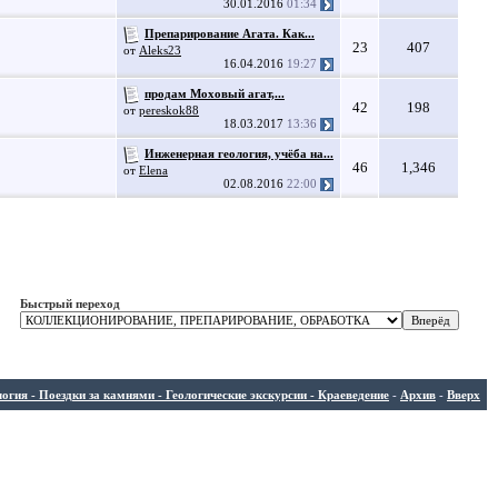
30.01.2016
01:34
Препарирование Агата. Как...
23
407
от
Aleks23
16.04.2016
19:27
продам Моховый агат,...
42
198
от
pereskok88
18.03.2017
13:36
Инженерная геология, учёба на...
46
1,346
от
Elena
02.08.2016
22:00
Быстрый переход
ия - Поездки за камнями - Геологические экскурсии - Краеведение
-
Архив
-
Вверх