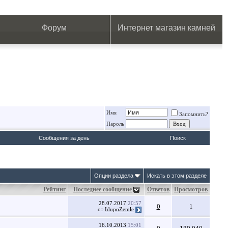
.
.
.
.
.
.
.
Форум
Интернет магазин камней
Имя
Запомнить?
Пароль
Сообщения за день
Поиск
Опции раздела
Искать в этом разделе
Рейтинг
Последнее сообщение
Ответов
Просмотров
28.07.2017
20:57
0
1
от
IdupoZemle
16.10.2013
15:01