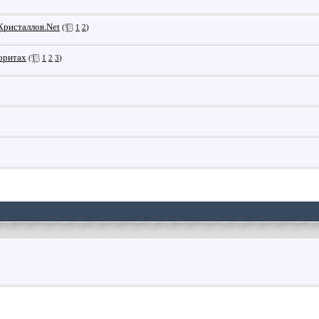
Кристаллов.Net
(
1
2
)
оритах
(
1
2
3
)