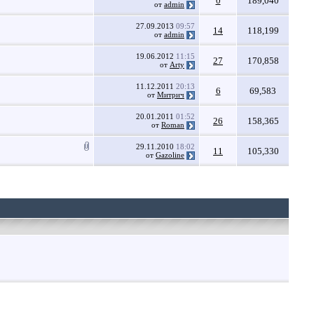
0
189,040
от
admin
27.09.2013
09:57
14
118,199
от
admin
19.06.2012
11:15
27
170,858
от
Arty
11.12.2011
20:13
6
69,583
от
Митрич
20.01.2011
01:52
26
158,365
от
Roman
29.11.2010
18:02
11
105,330
от
Gazoline