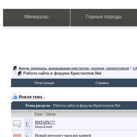
Минералы
Горные породы
Форум: минералы, выращивание кристаллов, геология, палеонтология
>
СА
Работа сайта и форума Кристаллов.Net
Регистрация
Справка
Темы раздела
: Работа сайта и форума Кристаллов.Net
Тема
/
Автор
ЯНТАРЬ???
IdupoZemle
Новый интернет-магазин камней