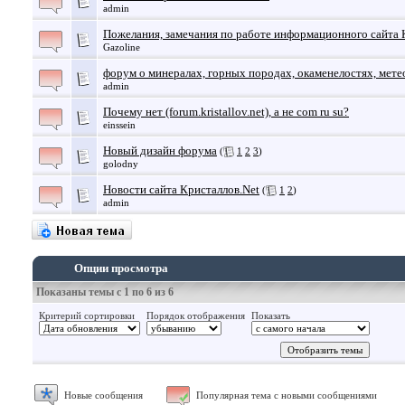
admin
Пожелания, замечания по работе информационного сайта 
Gazoline
форум о минералах, горных породах, окаменелостях, мете
admin
Почему нет (forum.kristallov.net), а не соm ru su?
einssein
Новый дизайн форума
(
1
2
3
)
golodny
Новости сайта Кристаллов.Net
(
1
2
)
admin
Опции просмотра
Показаны темы с 1 по 6 из 6
Критерий сортировки
Порядок отображения
Показать
Новые сообщения
Популярная тема с новыми сообщениями